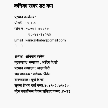
कनिका खबर डट कम
प्रधान कार्यालय :
घोराही -१५, दाङ
फोन नं : ९८५७८-४००९०
९८५७८-३४२५३
Email : kanikakhabar@gmail.com
अध्यक्ष : अभियान बस्नेत
प्रकाशक/ सम्पादक : आदिम के.सी.
प्रधान सम्पादक : यादव गिरी
सह सम्पादक : खगेश्वर पौडेल
व्यवस्थापक : दुर्गा के.सी.
सूचना विभाग दर्ता नम्बर:४०४१-२०७९/८०
,
प्रेस काउन्सिल नेपाल सूचिकृत नम्बर :४०३३