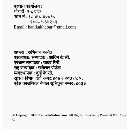
प्रधान कार्यालय :
घोराही -१५, दाङ
फोन नं : ९८५७८-४००९०
९८५७८-३४२५३
Email : kanikakhabar@gmail.com
अध्यक्ष : अभियान बस्नेत
प्रकाशक/ सम्पादक : आदिम के.सी.
प्रधान सम्पादक : यादव गिरी
सह सम्पादक : खगेश्वर पौडेल
व्यवस्थापक : दुर्गा के.सी.
सूचना विभाग दर्ता नम्बर:४०४१-२०७९/८०
,
प्रेस काउन्सिल नेपाल सूचिकृत नम्बर :४०३३
© Copyight 2020 Kanikakhabar.com.
All Rights Reserved || Powered By :
Yess
C