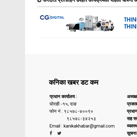
करदाता प्रोत्साहन उपहार कार्यक्रमको पहिलो घोषणा आ
कनिका खबर डट कम
प्रधान कार्यालय :
अध्यक्
घोराही -१५, दाङ
प्रका
फोन नं : ९८५७८-४००९०
प्रधा
९८५७८-३४२५३
सह सम
Email : kanikakhabar@gmail.com
व्यवस्
सूचना