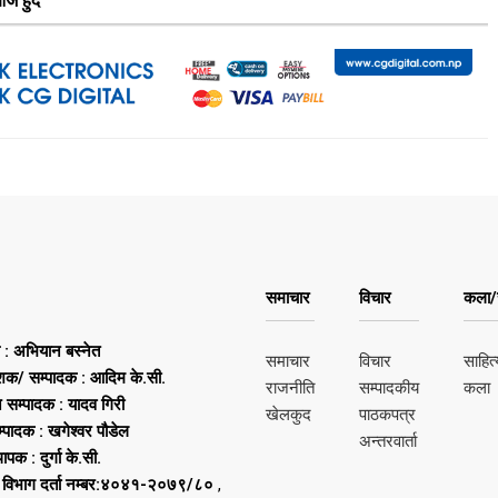
ज हुदै
समाचार
विचार
कला/स
ष : अभियान बस्नेत
समाचार
विचार
साहित्
शक/ सम्पादक : आदिम के.सी.
राजनीति
सम्पादकीय
कला
न सम्पादक : यादव गिरी
खेलकुद
पाठकपत्र
्पादक : खगेश्वर पौडेल
अन्तरवार्ता
थापक : दुर्गा के.सी.
 विभाग दर्ता नम्बर:४०४१-२०७९/८०
,