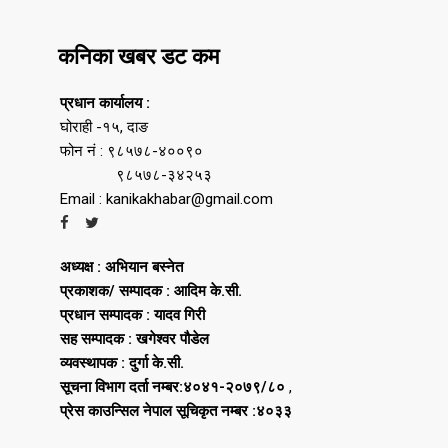
कनिका खबर डट कम
प्रधान कार्यालय :
घोराही -१५, दाङ
फोन नं : ९८५७८-४००९०
९८५७८-३४२५३
Email : kanikakhabar@gmail.com
अध्यक्ष : अभियान बस्नेत
प्रकाशक/ सम्पादक : आदिम के.सी.
प्रधान सम्पादक : यादव गिरी
सह सम्पादक : खगेश्वर पौडेल
व्यवस्थापक : दुर्गा के.सी.
सूचना विभाग दर्ता नम्बर:४०४१-२०७९/८०
,
प्रेस काउन्सिल नेपाल सूचिकृत नम्बर :४०३३