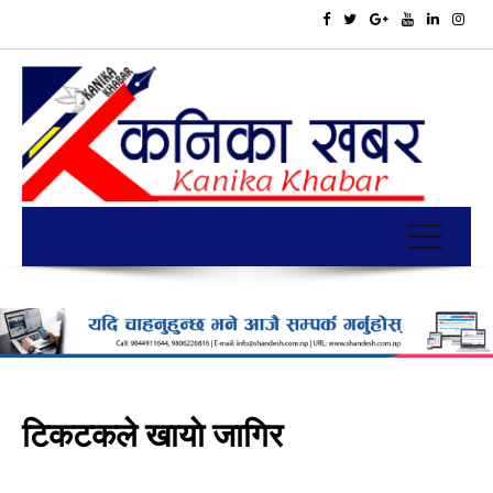
टिकटकले खायाे जागिर