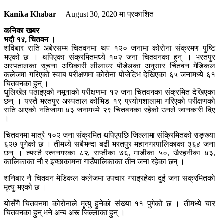
Kanika Khabar
August 30, 2020
मा प्रकाशित
कनिका खबर
भदौ १४, चितवन ।
शविबार राति अबेरसम्म चितवनमा थप १२० जनामा कोरोना संक्रमण पुष्टि
भएको छ । थपिएका संक्रमितमध्ये १०२ जना चितवनका हुन् । भरतपुर
अस्पतालका सूचना अधिकारी लीलाधर पौडेलका अनुसार चितवन मेडिकल
कलेजमा गरिएको स्वाब परीक्षणमा कोरोना पोजेटिभ देखिएका ६५ जनामध्ये ६१
चितवनका हुन् ।
धुलिखेल पठाइएको नमूनाको परीक्षणमा १२ जना चितवनका संक्रमित देखिएका
छन् । यस्तै भरतपुर अस्पताल कोभिड–१९ प्रयोगशालामा गरिएको परीक्षणको
राति आएको नतिजामा ४३ जनामध्ये २९ चितवनका रहेको उनले जानकारी दिए
।
चितवनमा मात्रै १०२ जना संक्रमित थपिएपछि जिल्लामा संक्रिमितको सङ्ख्या
६२७ पुगेको छ । तीमध्ये सबैभन्दा बढी भरतपुर महानगरपालिकाका ३६४ जना
छन् । त्यस्तै रत्ननगरका ८२, राप्तीका ७६, माडीका ५०, खैरहनीका ४३,
कालिकाका नौ र इच्छाकामना गाउँपालिकाका तीन जना रहेका छन् ।
शनिबार नै चितवन मेडिकल कलेजमा उपचार गराइरहेका दुई जना संक्रमितको
मृत्यु भएको छ ।
योसँगै चितवनमा कोरोनाले मृत्यु हुनेको संख्या ११ पुगेको छ । तीमध्ये चार
चितवनका हुन् भने अन्य अरू जिल्लाका हुन् ।