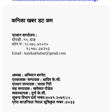
कनिका खबर डट कम
प्रधान कार्यालय :
घोराही -१५, दाङ
फोन नं : ९८५७८-४००९०
९८५७८-३४२५३
Email : kanikakhabar@gmail.com
अध्यक्ष : अभियान बस्नेत
प्रकाशक/ सम्पादक : आदिम के.सी.
प्रधान सम्पादक : यादव गिरी
सह सम्पादक : खगेश्वर पौडेल
व्यवस्थापक : दुर्गा के.सी.
सूचना विभाग दर्ता नम्बर:४०४१-२०७९/८०
,
प्रेस काउन्सिल नेपाल सूचिकृत नम्बर :४०३३