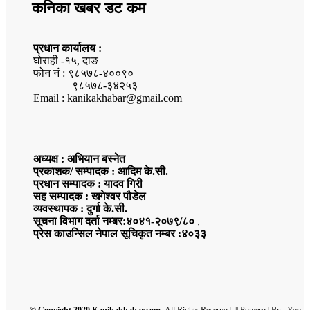
कनिका खबर डट कम
प्रधान कार्यालय :
घोराही -१५, दाङ
फोन नं : ९८५७८-४००९०
९८५७८-३४२५३
Email : kanikakhabar@gmail.com
अध्यक्ष : अभियान बस्नेत
प्रकाशक/ सम्पादक : आदिम के.सी.
प्रधान सम्पादक : यादव गिरी
सह सम्पादक : खगेश्वर पौडेल
व्यवस्थापक : दुर्गा के.सी.
सूचना विभाग दर्ता नम्बर:४०४१-२०७९/८०
,
प्रेस काउन्सिल नेपाल सूचिकृत नम्बर :४०३३