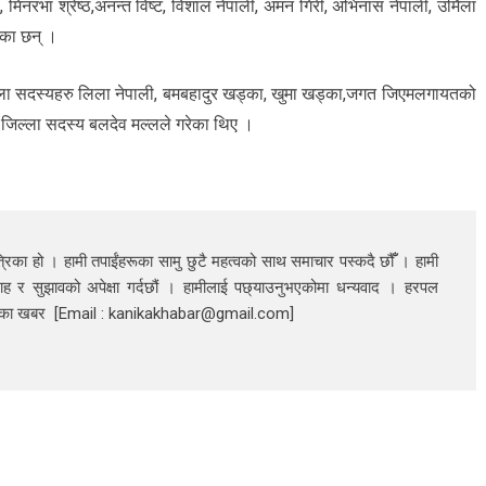
मिनरभा श्रेष्ठ,अनन्त विष्ट, विशाल नेपाली, अमन गिरी, अभिनास नेपाली, उर्मिला
ेका छन् ।
िल्ला सदस्यहरु लिला नेपाली, बमबहादुर खड्का, खुमा खड्का,जगत जिएमलगायतको
िल्ला सदस्य बलदेव मल्लले गरेका थिए ।
रिका हो । हामी तपाईंहरूका सामु छुटै महत्वको साथ समाचार पस्कदै छौँँ । हामी
ाह र सुझावको अपेक्षा गर्दछौं । हामीलाई पछ्याउनुभएकोमा धन्यवाद । हरपल
निका खबर [Email : kanikakhabar@gmail.com]