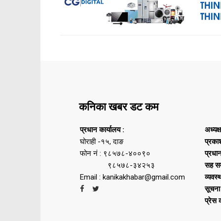
कनिका खबर डट कम
प्रधान कार्यालय :
अध्यक्
घोराही -१५, दाङ
प्रका
फोन नं : ९८५७८-४००९०
प्रधा
९८५७८-३४२५३
सह सम
Email : kanikakhabar@gmail.com
व्यवस्
सूचना
प्रेस