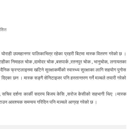
ाशित
र घोराही उपमहानगर पालिकाभित्र रहेका प्रहरी बिटमा मास्क वितरण गरेको छ ।
ाहीका निमाहल चोक ,दामोदर चोक ,बसपार्क ,रतनपुर चोक , भानुचोक, लगायतका
निक फ्रन्टलाइनमा खटिने सुरक्षाकर्मीको स्वास्थ्य सुरक्षाका लागि सहयोग पुगोस
दिएका छन । मास्क सङ्गै सेनिटाइजर पनि हस्तान्तरण गर्ने मञ्चले तयारी गरेको
ि , सचिव दर्शना कार्की सदस्य बिजय केसि ,सरोज केसीको सहभागी थिए ।मास्क
्ध गराउन आवश्यक समन्वय गरिदिन पनि मञ्चले आग्रह गरेको छ ।