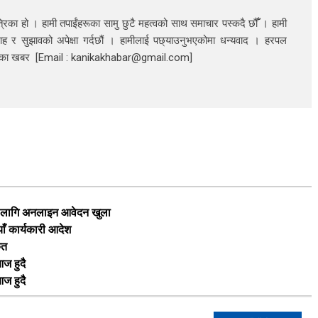
रिका हो । हामी तपाईंहरूका सामु छुटै महत्वको साथ समाचार पस्कदै छौँँ । हामी
ाह र सुझावको अपेक्षा गर्दछौं । हामीलाई पछ्याउनुभएकोमा धन्यवाद । हरपल
निका खबर [Email : kanikakhabar@gmail.com]
का लागि अनलाइन आवेदन खुला
याँ कार्यकारी आदेश
ृत
ज हुदै
ज हुदै