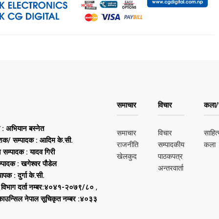
समाचार
विचार
कला/स
ष : अभियान बस्नेत
समाचार
विचार
साहित्
शक/ सम्पादक : आदिम के.सी.
राजनीति
सम्पादकीय
कला
न सम्पादक : यादव गिरी
खेलकुद
पाठकपत्र
्पादक : खगेश्वर पौडेल
अन्तरवार्ता
थापक : दुर्गा के.सी.
 विभाग दर्ता नम्बर:४०४१-२०७९/८०
,
 काउन्सिल नेपाल सूचिकृत नम्बर :४०३३