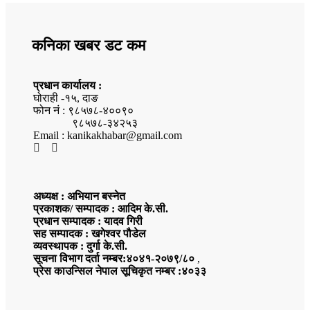
कनिका खबर डट कम
प्रधान कार्यालय :
घोराही -१५, दाङ
फोन नं : ९८५७८-४००९०
९८५७८-३४२५३
Email : kanikakhabar@gmail.com
अध्यक्ष : अभियान बस्नेत
प्रकाशक/ सम्पादक : आदिम के.सी.
प्रधान सम्पादक : यादव गिरी
सह सम्पादक : खगेश्वर पौडेल
व्यवस्थापक : दुर्गा के.सी.
सूचना विभाग दर्ता नम्बर:४०४१-२०७९/८०
,
प्रेस काउन्सिल नेपाल सूचिकृत नम्बर :४०३३