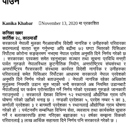
पाउने
Kanika Khabar
November 13, 2020
मा प्रकाशित
कनिका खबर
कार्तिक २८, काठमाडौं
सरकारले नेपाली मुलका गैरआवासीय विदेशी नागरिक र उनीहरुको परिवारका
सदस्यलाई यात्रा सुरु गर्नुभन्दा अघि बढीमा ७२ घण्टा भित्रको पिसिआर
रिर्पोटमा कोरोना सङ्क्रमण नभएमा नेपाल प्रवेश अनुमति दिने निर्णय गरेको छ
। सरकारका प्रवक्ता समेत रहनुभएका सञ्चार तथा सूचना प्रविधि मन्त्री
पार्वत गुरुङले नेपालस्थित कुटनीतिक नियोग, अन्तर्राष्ट्रिय संघसंस्था र
अन्तर्राष्ट्रिय गैरसरकारी संस्थामा कार्यरत विदेशी नागरिक र उनीहरुका
परिवारलाई समेत पिसिआर रिर्पोटका आधारमा सरकारले नेपाल प्रवेशको
अनुमति दिने निर्णय गरेको बताउनुभयो । नेपाली नागरिक रहेका अधिकांश
मुलुकमा नियमति उडान सुरु भएको भन्दै सरकारले अब नियमित उडानबाटै
नेपालीलाई घर फर्कन प्रोत्साहित गर्ने निर्णय गरेको प्रवक्ता गुरुङले जानकारी
गराउनुभयो । सरकारले देशका विभिन्न १२ स्थानलाई औद्योगिक ग्राम पनि
घोषणा गरेको उहाँको भनाइ छ । गण्डकी प्रदेशका ५, प्रदेश नम्बर १ का ३,
कर्णाली प्रदेशका ३ र बागमती प्रदेशका १ स्थानलाई औद्योगिक ग्राम घोषणा
गरेको हो । पर्यटनसँग सम्बन्धित विभिन्न सेवा, व्यवसाय तथा कार्यसमेत सूचारु
गर्ने र बलात्कारपछि हत्या गरिएका बझाङका १२ वर्षका सम्झना विकको
परिवारलाई ३ लाख आर्थिक सहायता दिने निर्णय पनि सरकारले गरेको छ ।