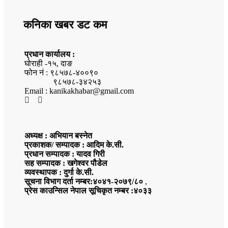
कनिका खबर डट कम
प्रधान कार्यालय :
घोराही -१५, दाङ
फोन नं : ९८५७८-४००९०
९८५७८-३४२५३
Email : kanikakhabar@gmail.com
अध्यक्ष : अभियान बस्नेत
प्रकाशक/ सम्पादक : आदिम के.सी.
प्रधान सम्पादक : यादव गिरी
सह सम्पादक : खगेश्वर पौडेल
व्यवस्थापक : दुर्गा के.सी.
सूचना विभाग दर्ता नम्बर:४०४१-२०७९/८०
,
प्रेस काउन्सिल नेपाल सूचिकृत नम्बर :४०३३