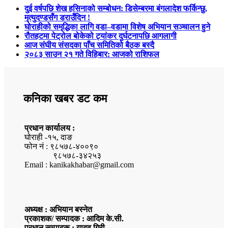
दुई वर्षपछि शेख हसिनाको सम्बोधन: डिसेम्बरमा बंगलादेश फर्किन्छु,
मृत्युदण्डसँग डराउँदिन !
घोराहीको समृद्धिका लागि वडा–वडामा विशेष अभियान सञ्चालन हुने
रौतहटमा पेट्रोल बोकेको ट्यांकर दुर्घटनापछि आगलागी
आज संघीय संसदका पाँच समितिको बैठक बस्दै
२०८३ साउन २१ गते विहिबार: आजको राशिफल
कनिका खबर डट कम
प्रधान कार्यालय :
घोराही -१५, दाङ
फोन नं : ९८५७८-४००९०
९८५७८-३४२५३
Email : kanikakhabar@gmail.com
अध्यक्ष : अभियान बस्नेत
प्रकाशक/ सम्पादक : आदिम के.सी.
प्रधान सम्पादक : यादव गिरी