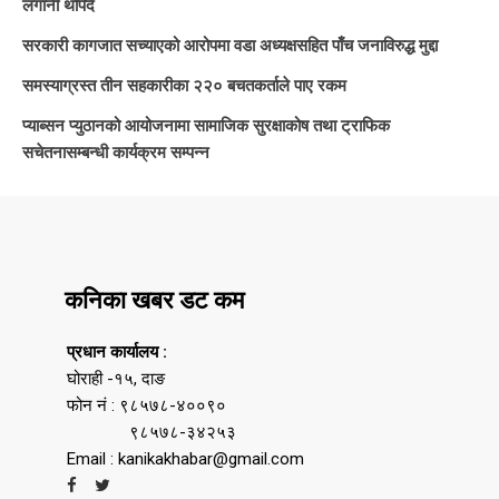
लगानी थपिँदै
सरकारी कागजात सच्याएको आरोपमा वडा अध्यक्षसहित पाँच जनाविरुद्ध मुद्दा
समस्याग्रस्त तीन सहकारीका २२० बचतकर्ताले पाए रकम
प्याब्सन प्युठानको आयोजनामा सामाजिक सुरक्षाकोष तथा ट्राफिक
सचेतनासम्बन्धी कार्यक्रम सम्पन्न
कनिका खबर डट कम
प्रधान कार्यालय :
घोराही -१५, दाङ
फोन नं : ९८५७८-४००९०
९८५७८-३४२५३
Email : kanikakhabar@gmail.com