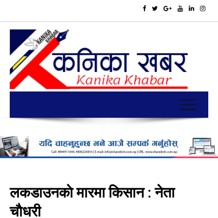
लकडाउनकाे मारमा किसान : नेता
चाैधरी