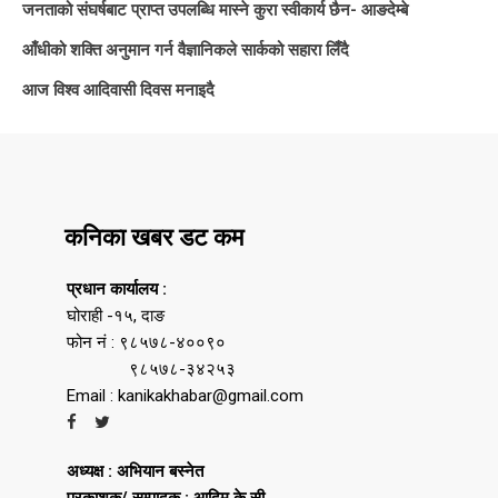
जनताको संघर्षबाट प्राप्त उपलब्धि मास्ने कुरा स्वीकार्य छैन- आङदेम्बे
आँधीको शक्ति अनुमान गर्न वैज्ञानिकले सार्कको सहारा लिँदै
आज विश्व आदिवासी दिवस मनाइदै
कनिका खबर डट कम
प्रधान कार्यालय :
घोराही -१५, दाङ
फोन नं : ९८५७८-४००९०
९८५७८-३४२५३
Email : kanikakhabar@gmail.com
अध्यक्ष : अभियान बस्नेत
प्रकाशक/ सम्पादक : आदिम के.सी.