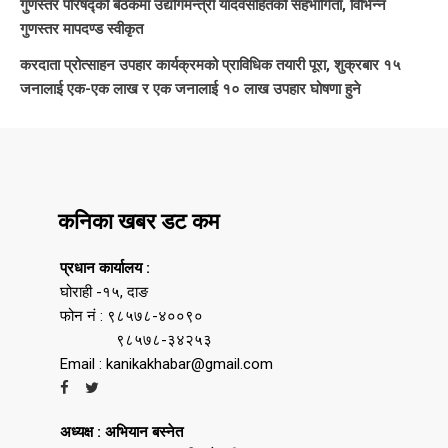
गुणस्तर परिषद्को बैठकमा उद्योगमन्त्री यादवसहितको सहभागिता, विभिन्न
गुणस्तर मापदण्ड स्वीकृत
करदाता प्रोत्साहन उपहार कार्यक्रमको प्राविधिक तयारी पूरा, शुक्रबार १५
जनालाई एक-एक लाख र एक जनालाई १० लाख उपहार घोषणा हुने
कनिका खबर डट कम
प्रधान कार्यालय :
घोराही -१५, दाङ
फोन नं : ९८५७८-४००९०
९८५७८-३४२५३
Email : kanikakhabar@gmail.com
अध्यक्ष : अभियान बस्नेत