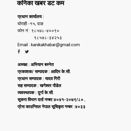
कनिका खबर डट कम
प्रधान कार्यालय :
घोराही -१५, दाङ
फोन नं : ९८५७८-४००९०
९८५७८-३४२५३
Email : kanikakhabar@gmail.com
अध्यक्ष : अभियान बस्नेत
प्रकाशक/ सम्पादक : आदिम के.सी.
प्रधान सम्पादक : यादव गिरी
सह सम्पादक : खगेश्वर पौडेल
व्यवस्थापक : दुर्गा के.सी.
सूचना विभाग दर्ता नम्बर:४०४१-२०७९/८०
,
प्रेस काउन्सिल नेपाल सूचिकृत नम्बर :४०३३