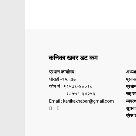
कनिका खबर डट कम
प्रधान कार्यालय :
अध्यक्
घोराही -१५, दाङ
प्रका
फोन नं : ९८५७८-४००९०
प्रधा
९८५७८-३४२५३
सह सम
Email : kanikakhabar@gmail.com
व्यवस्
सूचना
प्रेस