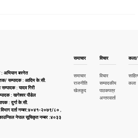
समाचार
विचार
कला/स
ष : अभियान बस्नेत
समाचार
विचार
साहित्
शक/ सम्पादक : आदिम के.सी.
राजनीति
सम्पादकीय
कला
न सम्पादक : यादव गिरी
खेलकुद
पाठकपत्र
्पादक : खगेश्वर पौडेल
अन्तरवार्ता
थापक : दुर्गा के.सी.
 विभाग दर्ता नम्बर:४०४१-२०७९/८०
,
 काउन्सिल नेपाल सूचिकृत नम्बर :४०३३