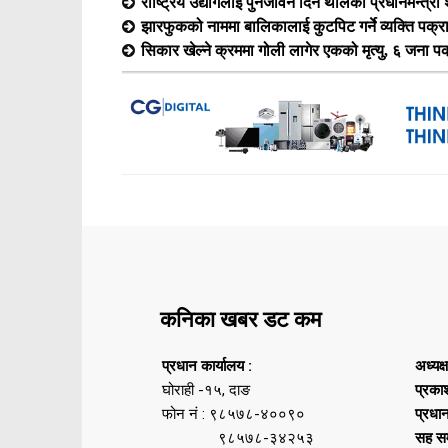
राष्ट्रिय उद्योगलाई पुनर्जीवन दिन थालेको प्रधानमन्त्र
झारफुकको नाममा बालिकालाई कुटपिट गर्ने व्यक्ति पक्र
सिकार खेल्ने क्रममा गोली लागेर एकको मृत्यु, ६ जना प
कनिका खबर डट कम
प्रधान कार्यालय :
अध्यक्
घोराही -१५, दाङ
प्रका
फोन नं : ९८५७८-४००९०
प्रधा
९८५७८-३४२५३
सह सम