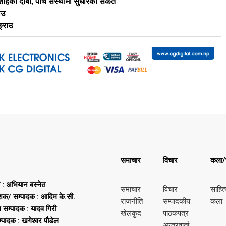
ी शाहको दाबी, पाँच संस्थामा सुधारका संकेत
ाउ
क्राउ
समाचार
विचार
कला/स
ष : अभियान बस्नेत
समाचार
विचार
साहित्
शक/ सम्पादक : आदिम के.सी.
राजनीति
सम्पादकीय
कला
न सम्पादक : यादव गिरी
खेलकुद
पाठकपत्र
्पादक : खगेश्वर पौडेल
अन्तरवार्ता