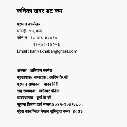
कनिका खबर डट कम
प्रधान कार्यालय :
घोराही -१५, दाङ
फोन नं : ९८५७८-४००९०
९८५७८-३४२५३
Email : kanikakhabar@gmail.com
अध्यक्ष : अभियान बस्नेत
प्रकाशक/ सम्पादक : आदिम के.सी.
प्रधान सम्पादक : यादव गिरी
सह सम्पादक : खगेश्वर पौडेल
व्यवस्थापक : दुर्गा के.सी.
सूचना विभाग दर्ता नम्बर:४०४१-२०७९/८०
,
प्रेस काउन्सिल नेपाल सूचिकृत नम्बर :४०३३