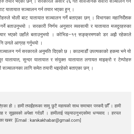
हरु तयार भएका छन् । सरकारले असार २६ गते सार्वजनिक सवारी सञ्चालन गर्ने
 बाट यातायात सञ्चालन गर्न तयार भएका हुन् ।
रुले भोली बाट यातायात सञ्चालन गर्ने बताएका छन् । विभागका महानिर्देशक
र्ने बताउनुभयो । सरकारी निर्णय अनुसार व्यवसायी र यातायात मजदुरहरुका
तयार भएको उहाँले बताउनुभयो । कोभिड–१९ सङ्क्रमणको डर अझै रहेकाले
पनि उनले आग्रह गर्नुभयो ।
 सञ्चालन गर्न सरकारले अनुमति दिएको छ । काठमाडौं उपत्यकाको हकमा भने यो
 यातायात, सुन्दर यातायात र संयुक्त यातायात लगायत माइक्रो र टेम्पोहरु
ारी सञ्चालनका लागि समेत तयारी भइरहेको बताएका छन् ।
रिका हो । हामी तपाईंहरूका सामु छुटै महत्वको साथ समाचार पस्कदै छौँँ । हामी
ाह र सुझावको अपेक्षा गर्दछौं । हामीलाई पछ्याउनुभएकोमा धन्यवाद । हरपल
निका खबर [Email : kanikakhabar@gmail.com]