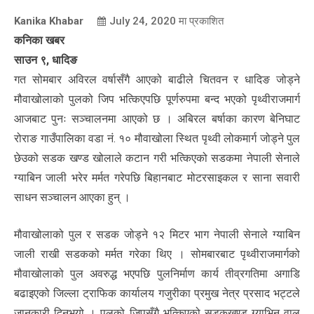
Kanika Khabar
July 24, 2020
मा प्रकाशित
कनिका खबर
साउन ९, धादिङ
गत सोमबार अविरल वर्षासँगै आएको बाढीले चितवन र धादिङ जोड्ने
मौवाखोलाको पुलको जिप भत्किएपछि पूर्णरुपमा बन्द भएको पृथ्वीराजमार्ग
आजबाट पुनः सञ्चालनमा आएको छ । अबिरल बर्षाका कारण बेनिघाट
रोराङ गाउँपालिका वडा नं. १० मौवाखोला स्थित पृथ्वी लोकमार्ग जोड्ने पुल
छेउको सडक खण्ड खोलाले कटान गरी भत्किएको सडकमा नेपाली सेनाले
ग्याबिन जाली भरेर मर्मत गरेपछि बिहानबाट मोटरसाइकल र साना सवारी
साधन सञ्चालन आएका हुन् ।
मौवाखोलाको पुल र सडक जोड्ने १२ मिटर भाग नेपाली सेनाले ग्याबिन
जाली राखी सडकको मर्मत गरेका थिए । सोमबारबाट पृथ्वीराजमार्गको
मौवाखोलाको पुल अवरुद्ध भएपछि पुलनिर्माण कार्य तीव्रगतिमा अगाडि
बढाइएको जिल्ला ट्राफिक कार्यालय गजुरीका प्रमुख नेत्र प्रसाद भट्टले
जानकारी दिनुभयो । पुलको जिपसँगै भत्किएको सडकखण्ड ग्याभिन वाल