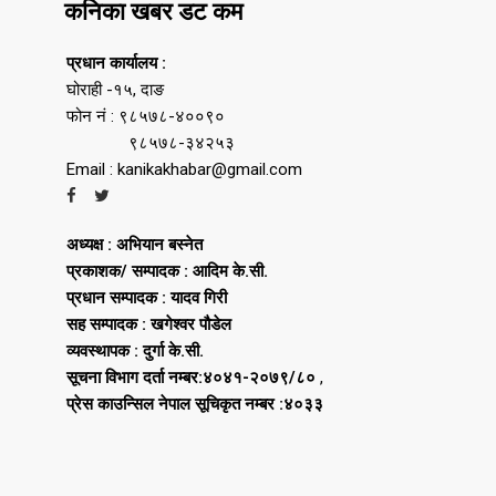
कनिका खबर डट कम
प्रधान कार्यालय :
घोराही -१५, दाङ
फोन नं : ९८५७८-४००९०
९८५७८-३४२५३
Email : kanikakhabar@gmail.com
अध्यक्ष : अभियान बस्नेत
प्रकाशक/ सम्पादक : आदिम के.सी.
प्रधान सम्पादक : यादव गिरी
सह सम्पादक : खगेश्वर पौडेल
व्यवस्थापक : दुर्गा के.सी.
सूचना विभाग दर्ता नम्बर:४०४१-२०७९/८०
,
प्रेस काउन्सिल नेपाल सूचिकृत नम्बर :४०३३