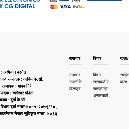
समाचार
विचार
कला/स
ष : अभियान बस्नेत
समाचार
विचार
साहित्
शक/ सम्पादक : आदिम के.सी.
राजनीति
सम्पादकीय
कला
न सम्पादक : यादव गिरी
खेलकुद
पाठकपत्र
्पादक : खगेश्वर पौडेल
अन्तरवार्ता
थापक : दुर्गा के.सी.
 विभाग दर्ता नम्बर:४०४१-२०७९/८०
,
 काउन्सिल नेपाल सूचिकृत नम्बर :४०३३