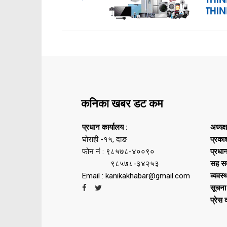
कनिका खबर डट कम
प्रधान कार्यालय :
अध्यक्
घोराही -१५, दाङ
प्रका
फोन नं : ९८५७८-४००९०
प्रधा
९८५७८-३४२५३
सह सम
Email : kanikakhabar@gmail.com
व्यवस्
सूचना
प्रेस