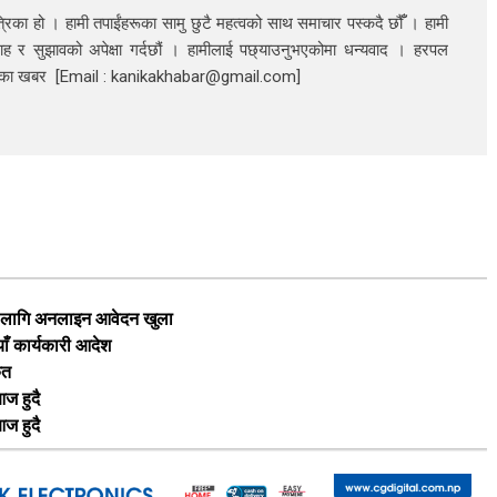
रिका हो । हामी तपाईंहरूका सामु छुटै महत्वको साथ समाचार पस्कदै छौँँ । हामी
ाह र सुझावको अपेक्षा गर्दछौं । हामीलाई पछ्याउनुभएकोमा धन्यवाद । हरपल
निका खबर [Email : kanikakhabar@gmail.com]
का लागि अनलाइन आवेदन खुला
याँ कार्यकारी आदेश
ृत
ज हुदै
ज हुदै