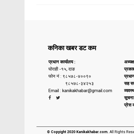
कनिका खबर डट कम
प्रधान कार्यालय :
अध्यक्
घोराही -१५, दाङ
प्रका
फोन नं : ९८५७८-४००९०
प्रधा
९८५७८-३४२५३
सह सम
Email : kanikakhabar@gmail.com
व्यवस्
सूचना
प्रेस
© Copyight 2020 Kanikakhabar.com.
All Rights Res