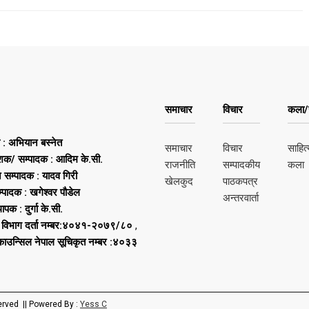
समाचार
विचार
कला/स
ष : अभियान बस्नेत
समाचार
विचार
साहित्
शक/ सम्पादक : आदिम के.सी.
राजनीति
सम्पादकीय
कला
न सम्पादक : यादव गिरी
खेलकुद
पाठकपत्र
्पादक : खगेश्वर पौडेल
अन्तरवार्ता
थापक : दुर्गा के.सी.
 विभाग दर्ता नम्बर:४०४१-२०७९/८०
,
 काउन्सिल नेपाल सूचिकृत नम्बर :४०३३
erved || Powered By :
Yess C