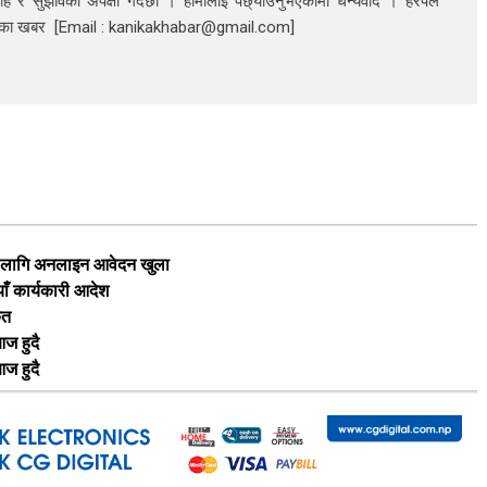
ाह र सुझावको अपेक्षा गर्दछौं । हामीलाई पछ्याउनुभएकोमा धन्यवाद । हरपल
निका खबर [Email : kanikakhabar@gmail.com]
का लागि अनलाइन आवेदन खुला
याँ कार्यकारी आदेश
ृत
ज हुदै
ज हुदै