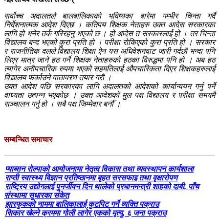
सर्वोच्च अदालतले बालबालिकाको भविष्यका बारेमा गम्भीर चिन्ता गर्दै
निर्देशनात्मक आदेश दिएछ । कतिपय शिक्षक नेताहरु उक्त आदेस सरकारका
लागि हो भनेर तर्क गरिरहनु भएको छ । हो आदेस त सरकारलाई हो । तर चिन्ता
विद्यालय बन्द भएको कुरा प्रति हो । परीक्षा रोकिएको कुरा प्रति हो । सरकार
र राजनीतिक दलले विद्यालय शिक्षा ऐन यस अधिवेशनवाट जारी गर्दछौ भन्दा पनि
लिएर मात्र जाने हठ गर्ने शिक्षक नेताहरुको हठका विरुद्धमा पनि हो । अब हठ
त्यागेर अनौपचारिक रुपमा भएको सहमतिलाई औपचारिकता दिएर शिक्षकहरुलाई
विद्यालय फर्काउने वातावरण तयार गरौ ।
उक्त आदेश पछि सरकारका लागि अदालतको आदेशको कार्यान्वयन गर्नु पर्ने
वाध्यता उत्पन्न भएकोछ । उक्त आदेशको मुल पक्ष विद्यालय र परीक्षा समयमै
सञ्चालन गर्नु हो । सबै पक्ष जिम्मेवार बनौँ ।
सम्बन्धित समाचार
प्याब्सन रोल्पाको आयोजनामा नेतृत्व विकास तथा व्यवस्थापन कार्यशाला
राप्ती स्वास्थ्य विज्ञान प्रतिष्ठानमा बृहत सरसफाइ तथा वृक्षारोपण
राष्ट्रिय उद्योगलाई पुनर्जीवन दिन थालेको प्रधानमन्त्री शाहको दाबी, पाँच
संस्थामा सुधारका संकेत
झारफुकको नाममा बालिकालाई कुटपिट गर्ने व्यक्ति पक्राउ
सिकार खेल्ने क्रममा गोली लागेर एकको मृत्यु, ६ जना पक्राउ