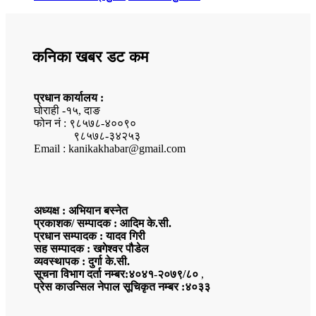
कनिका खबर डट कम
प्रधान कार्यालय :
घोराही -१५, दाङ
फोन नं : ९८५७८-४००९०
९८५७८-३४२५३
Email : kanikakhabar@gmail.com
अध्यक्ष : अभियान बस्नेत
प्रकाशक/ सम्पादक : आदिम के.सी.
प्रधान सम्पादक : यादव गिरी
सह सम्पादक : खगेश्वर पौडेल
व्यवस्थापक : दुर्गा के.सी.
सूचना विभाग दर्ता नम्बर:४०४१-२०७९/८०
,
प्रेस काउन्सिल नेपाल सूचिकृत नम्बर :४०३३