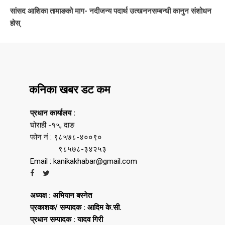
सांसद आशिका तामाङको माग- नदीजन्य पदार्थ उत्खननसम्बन्धी कानुन संशोधन
होस्
कनिका खबर डट कम
प्रधान कार्यालय :
घोराही -१५, दाङ
फोन नं : ९८५७८-४००९०
९८५७८-३४२५३
Email : kanikakhabar@gmail.com
अध्यक्ष : अभियान बस्नेत
प्रकाशक/ सम्पादक : आदिम के.सी.
प्रधान सम्पादक : यादव गिरी