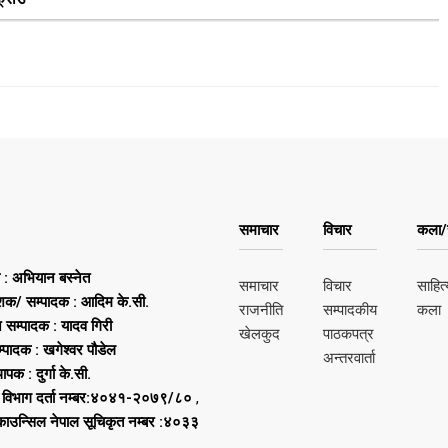
समाचार
विचार
कला/स
ष : अभियान बस्नेत
समाचार
विचार
साहित्
शक/ सम्पादक : आदिम के.सी.
राजनीति
सम्पादकीय
कला
न सम्पादक : यादव गिरी
खेलकुद
पाठकपत्र
्पादक : खगेश्वर पौडेल
अन्तरवार्ता
थापक : दुर्गा के.सी.
 विभाग दर्ता नम्बर:४०४१-२०७९/८०
,
 काउन्सिल नेपाल सूचिकृत नम्बर :४०३३