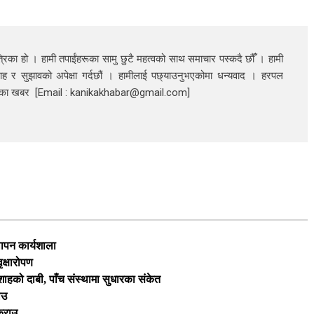
रिका हो । हामी तपाईंहरूका सामु छुटै महत्वको साथ समाचार पस्कदै छौँँ । हामी
ाह र सुझावको अपेक्षा गर्दछौं । हामीलाई पछ्याउनुभएकोमा धन्यवाद । हरपल
निका खबर [Email : kanikakhabar@gmail.com]
थापन कार्यशाला
ृक्षारोपण
ी शाहको दाबी, पाँच संस्थामा सुधारका संकेत
ाउ
क्राउ