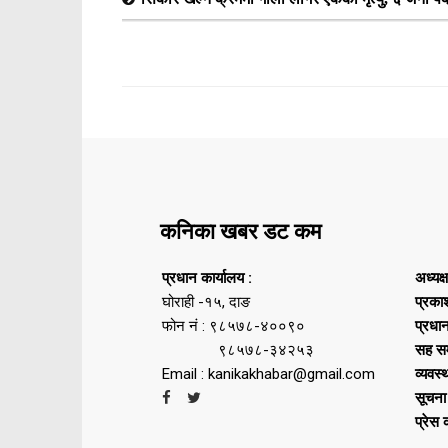
कनिका खबर डट कम
प्रधान कार्यालय :
अध्यक्
घोराही -१५, दाङ
प्रका
फोन नं : ९८५७८-४००९०
प्रधा
९८५७८-३४२५३
सह सम
Email : kanikakhabar@gmail.com
व्यवस्
सूचना
प्रेस