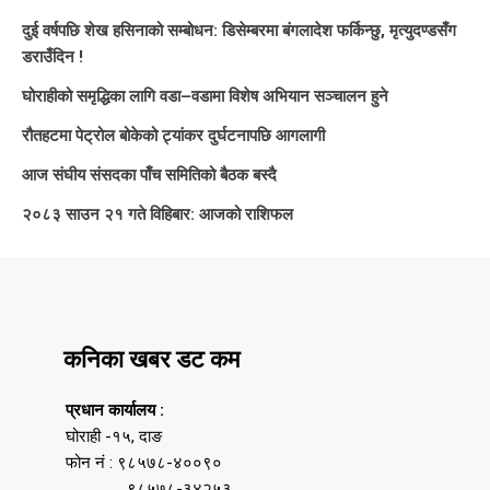
दुई वर्षपछि शेख हसिनाको सम्बोधन: डिसेम्बरमा बंगलादेश फर्किन्छु, मृत्युदण्डसँग
डराउँदिन !
घोराहीको समृद्धिका लागि वडा–वडामा विशेष अभियान सञ्चालन हुने
रौतहटमा पेट्रोल बोकेको ट्यांकर दुर्घटनापछि आगलागी
आज संघीय संसदका पाँच समितिको बैठक बस्दै
२०८३ साउन २१ गते विहिबार: आजको राशिफल
कनिका खबर डट कम
प्रधान कार्यालय :
घोराही -१५, दाङ
फोन नं : ९८५७८-४००९०
९८५७८-३४२५३