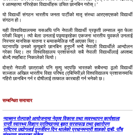
र आत्महत्या गरिरहेका विद्यार्थीहरू उचित छानबिन गरोस्।’
यो विद्यार्थी संगठन भारतीय जनता पार्टीको मातृ संस्था आरएसएसको विद्यार्थी
संगठन हो।
यही विश्वविद्यालयमा यसअघि पनि नेपाली विद्यार्थी प्रकृती लम्साल मृत फेला
परेकी थिइन्। त्यो बेला उनलाई पछ्याइरहेका एकजना भारतीय युवकले उनलाई
निरन्तर मानसिक यातना र ब्ल्याकमेलिङ गर्दै आएका थिए।
घटनापछि उनको मृत्युबारे छानबिन हुनुपर्ने भन्दै नेपाली विद्यार्थीले आन्दोलन
गरेका थिए। तर विश्वविद्यालय प्रशासनले सबै नेपाली विद्यार्थीलाई अपशब्द
बोल्दै त्यहाँबाट निकालेको थियो।
दोस्रो नेपाली छात्राको पनि मृत्यु भएपछि भारतको सबैभन्दा ठूलो विद्यार्थी
सञ्जाल अखिल भारतीय विद्या परिषद (एबिभिपी)ले विश्वविद्यालय प्रशासनमाथि
गहिरो छानबिन गर्न र दोषीलाई तत्काल कारबाही गर्न भनेको छ।
सम्बन्धित समाचार
प्याब्सन रोल्पाको आयोजनामा नेतृत्व विकास तथा व्यवस्थापन कार्यशाला
राप्ती स्वास्थ्य विज्ञान प्रतिष्ठानमा बृहत सरसफाइ तथा वृक्षारोपण
राष्ट्रिय उद्योगलाई पुनर्जीवन दिन थालेको प्रधानमन्त्री शाहको दाबी, पाँच
संस्थामा सुधारका संकेत