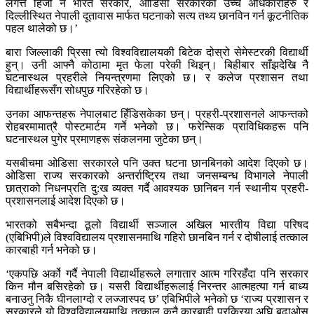
लगत्तै हिजो नै भारत सरकार, ओडिसा सरकारका उच्च अधिकारीहरु र
दिल्लीस्थित नेपाली दूतावास मार्फत घटनाको सत्य तथ्य छानविन गर्न कूटनीतिक
पहल थालेको छ।’
बारा जिल्लाकी प्रिसा त्यो विश्वविद्यालयकी बिटेक दोस्रो सेमेस्टरकी विद्यार्थी
हुन्। उनी आफ्नै कोठामा मृत फेला परेकी थिइन्। बिहीबार साँझदेखि नै
घटनास्थल प्रहरीले नियन्त्रणमा लिएको छ। र कलेज प्रशासन तथा
विद्यार्थीहरूसँग सोधपुछ गरिरहेको छ।
उनका आफन्तहरू नेपालबाट हिँडिसकेका छन्। प्रहरी-प्रशासनले आफन्तको
रोहबरमामात्रै पोस्टमार्टम गर्ने भनेको छ। फरेन्सिक प्राविधिकहरू पनि
घटनास्थल पुगेर प्रमाणहरू संकलनमा जुटेका छन्।
यसबीचमा ओडिसा सरकारले पनि उक्त घटना छानबिनको आदेश दिएको छ।
ओडिसा राज्य सरकारको अन्तर्राष्ट्रिय तथा जनसम्बन्ध विभागले नेपाली
छात्राको निधनप्रति दु:ख व्यक्त गर्दै आवश्यक छानिबन गर्न स्थानीय प्रहरी-
प्रशासनलाई आदेश दिएको छ।
भारतको सबैभन्दा ठूलो विद्यार्थी सञ्जाल अखिल भारतीय विद्या परिषद
(एबिभिपी)ले विश्वविद्यालय प्रशासनमाथि गहिरो छानबिन गर्न र दोषीलाई तत्काल
कारबाही गर्न भनेको छ।
‘एकपछि अर्को गर्दै नेपाली विद्यार्थीहरूले लगातार आत्म गरिरहँदा पनि सरकार
किन मौन बसिरहेको छ। यसरी विद्यार्थीहरूलाई निरन्तर आत्महत्या गर्न बाध्य
बनाउनु निकै घीनलाग्दो र लज्जास्पद छ’ एबिभिपीले भनेको छ ‘राज्य प्रशासन र
सरकारले यो विश्वविद्यालयमाथि तत्काल कुनै कारबाही प्रक्रिया अघि बढाओस्