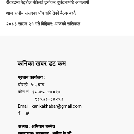
रौतहटमा पेट्रोल बोकेको ट्यांकर दुर्घटनापछि आगलागी
आज संघीय संसदका पाँच समितिको बैठक बस्दै
२०८३ साउन २१ गते विहिबार: आजको राशिफल
कनिका खबर डट कम
प्रधान कार्यालय :
घोराही -१५, दाङ
फोन नं : ९८५७८-४००९०
९८५७८-३४२५३
Email : kanikakhabar@gmail.com
अध्यक्ष : अभियान बस्नेत
प्रकाशक/ सम्पादक : आदिम के.सी.