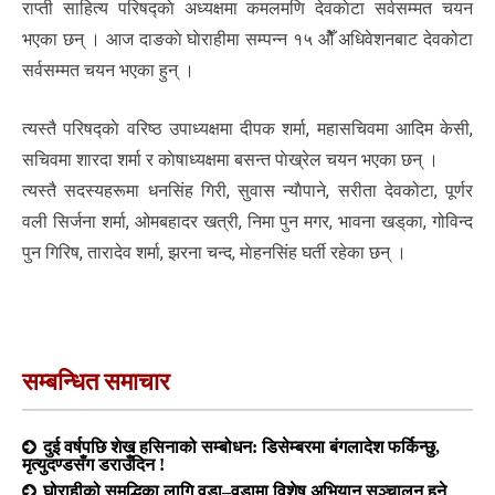
राप्ती साहित्य परिषद्काे अध्यक्षमा कमलमणि देवकाेटा सर्वसम्मत चयन
भएका छन् । आज दाङकाे घाेराहीमा सम्पन्न १५ ओैँ अधिवेशनबाट देवकोटा
सर्वसम्मत चयन भएका हुन् ।
त्यस्तै परिषद्काे वरिष्ठ उपाध्यक्षमा दीपक शर्मा, महासचिवमा आदिम केसी,
सचिवमा शारदा शर्मा र काेषाध्यक्षमा बसन्त पाेख्रेल चयन भएका छन् ।
त्यस्तै सदस्यहरूमा धनसिंह गिरी, सुवास न्याैपाने, सरीता देवकोटा, पूर्णर
वली सिर्जना शर्मा, ओमबहादर खत्री, निमा पुन मगर, भावना खड्‌का, गोविन्द
पुन गिरिष, तारादेव शर्मा, झरना चन्द, माेहनसिंह घर्ती रहेका छन् ।
सम्बन्धित समाचार
दुई वर्षपछि शेख हसिनाको सम्बोधन: डिसेम्बरमा बंगलादेश फर्किन्छु,
मृत्युदण्डसँग डराउँदिन !
घोराहीको समृद्धिका लागि वडा–वडामा विशेष अभियान सञ्चालन हुने