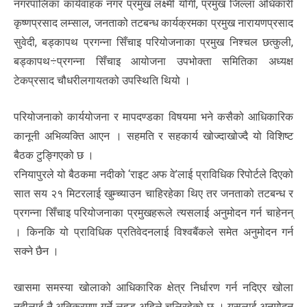
नगरपालिका कार्यवाहक नगर प्रमुख लक्ष्मी योगी, प्रमुख जिल्ला अधिकारी
कृष्णप्रसाद लम्साल, जनताको तटबन्ध कार्यक्रमका प्रमुख नारायणप्रसाद
सुवेदी, बड्कापथ प्रगन्ना सिँचाइ परियोजनाका प्रमुख निश्चल छत्कुली,
बड्कापथ÷प्रगन्ना सिँचाइ आयोजना उपभोक्ता समितिका अध्यक्ष
टेकप्रसाद चौधरीलगायतको उपस्थिति थियो ।
परियोजनाको कार्ययोजना र मापदण्डका विषयमा भने कसैको आधिकारिक
कानूनी अभिव्यक्ति आएन । सहमति र सहकार्य खोज्दाखोज्दै यो विशिष्ट
बैठक टुङ्गिएको छ ।
रनियापुरले यो बैठकमा नदीको ‘राइट अफ वे’लाई प्राविधिक रिपोर्टले दिएको
सात सय २१ मिटरलाई खुम्च्याउन चाहिरहेका थिए तर जनताको तटबन्ध र
प्रगन्ना सिँचाइ परियोजनाका प्रमुखहरूले त्यसलाई अनुमोदन गर्न चाहेनन्
। किनकि यो प्राविधिक प्रतिवेदनलाई विश्वबैंकले समेत अनुमोदन गर्न
सक्ने छैन ।
खासमा समस्या खोलाको आधिकारिक क्षेत्र निर्धारण गर्न नदिएर खोला
नदीलाई नै अतिक्रमण गर्ने लहड अहिले चलिरहेको छ । यसलाई अनुमोदन