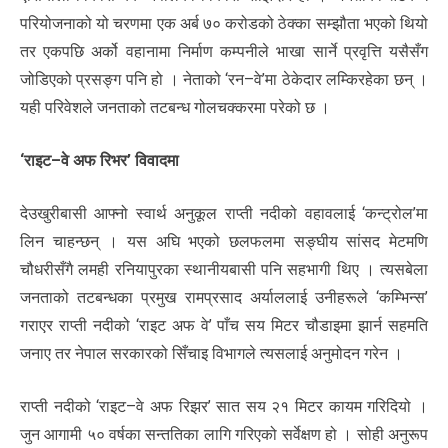
परियोजनाको यो चरणमा एक अर्ब ७० करोडको ठेक्का सम्झौता भएको थियो
तर एकपछि अर्को वहानामा निर्माण कम्पनीले भाखा सार्ने प्रवृत्ति यसैसँग
जोडिएको प्रसङ्ग पनि हो । नेताको ‘रन–वे’मा ठेकेदार लम्किरहेका छन् ।
यही परिवेशले जनताको तटबन्ध गोलचक्करमा परेको छ ।
‘राइट–वे अफ रिभर’ विवादमा
देउखुरीबासी आफ्नो स्वार्थ अनुकूल राप्ती नदीको वहावलाई ‘कन्ट्रोल’मा
लिन चाहन्छन् । यस अघि भएको छलफलमा सङ्घीय सांसद मेटमणि
चौधरीसँगै लमही रनियापुरका स्थानीयबासी पनि सहभागी थिए । त्यसबेला
जनताको तटबन्धका प्रमुख रामप्रसाद अर्याललाई उनीहरूले ‘कम्भिन्स’
गराएर राप्ती नदीको ‘राइट अफ वे’ पाँच सय मिटर चौडाइमा झार्न सहमति
जनाए तर नेपाल सरकारको सिँचाइ विभागले त्यसलाई अनुमोदन गरेन ।
राप्ती नदीको ‘राइट–वे अफ रिझर’ सात सय २१ मिटर कायम गरिदियो ।
जुन आगामी ५० वर्षका सन्ततिका लागि गरिएको सर्वेक्षण हो । सोही अनुरूप