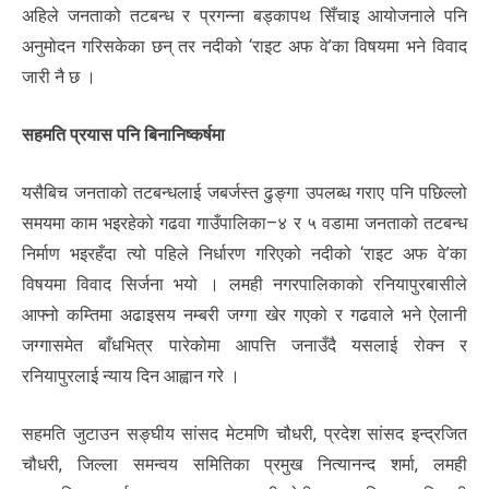
अहिले जनताको तटबन्ध र प्रगन्ना बड्कापथ सिँचाइ आयोजनाले पनि
अनुमोदन गरिसकेका छन् तर नदीको ‘राइट अफ वे’का विषयमा भने विवाद
जारी नै छ ।
सहमति प्रयास पनि बिनानिष्कर्षमा
यसैबिच जनताको तटबन्धलाई जबर्जस्त ढुङ्गा उपलब्ध गराए पनि पछिल्लो
समयमा काम भइरहेको गढवा गाउँपालिका–४ र ५ वडामा जनताको तटबन्ध
निर्माण भइरहँदा त्यो पहिले निर्धारण गरिएको नदीको ‘राइट अफ वे’का
विषयमा विवाद सिर्जना भयो । लमही नगरपालिकाको रनियापुरबासीले
आफ्नो कम्तिमा अढाइसय नम्बरी जग्गा खेर गएको र गढवाले भने ऐलानी
जग्गासमेत बाँधभित्र पारेकोमा आपत्ति जनाउँदै यसलाई रोक्न र
रनियापुरलाई न्याय दिन आह्वान गरे ।
सहमति जुटाउन सङ्घीय सांसद मेटमणि चौधरी, प्रदेश सांसद इन्द्रजित
चौधरी, जिल्ला समन्वय समितिका प्रमुख नित्यानन्द शर्मा, लमही