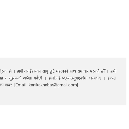
रिका हो । हामी तपाईंहरूका सामु छुटै महत्वको साथ समाचार पस्कदै छौँँ । हामी
ाह र सुझावको अपेक्षा गर्दछौं । हामीलाई पछ्याउनुभएकोमा धन्यवाद । हरपल
निका खबर [Email : kanikakhabar@gmail.com]