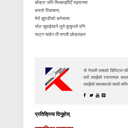
छोक्रा जति मिल्काइदिएँ रछ्यानमा
कस्तो विडम्बना,
मेरो झुपडीको करेसामा
र्याल चुहाईरहने लुते कुकुरले पनि
चाट्न चाहेन ती मगजी छोक्राहरु
यो नेपाली भाषाको डिजिटल पत्
सधैं तपाईंको रचनात्मक सल्ल
तपाईंको समाचारको साथी क
प्रतिक्रिया दिनुहोस्