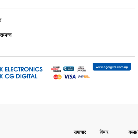
क
सम्पन्न
समाचार
विचार
कला/स