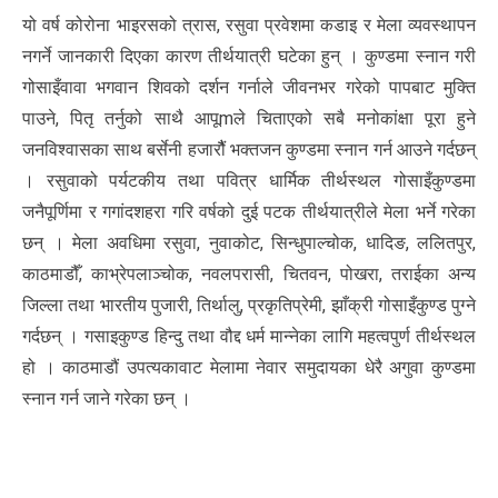
यो वर्ष कोरोना भाइरसको त्रास, रसुवा प्रवेशमा कडाइ र मेला व्यवस्थापन
नगर्ने जानकारी दिएका कारण तीर्थयात्री घटेका हुन् । कुण्डमा स्नान गरी
गोसाइँवावा भगवान शिवको दर्शन गर्नाले जीवनभर गरेको पापबाट मुक्ति
पाउने, पितृ तर्नुको साथै आपूmले चिताएको सबै मनोकांक्षा पूरा हुने
जनविश्वासका साथ बर्सेनी हजारौैं भक्तजन कुण्डमा स्नान गर्न आउने गर्दछन्
। रसुवाको पर्यटकीय तथा पवित्र धार्मिक तीर्थस्थल गोसाइँकुण्डमा
जनैपूर्णिमा र गगांदशहरा गरि वर्षको दुई पटक तीर्थयात्रीले मेला भर्ने गरेका
छन् । मेला अवधिमा रसुवा, नुवाकोट, सिन्धुपाल्चोक, धादिङ, ललितपुर,
काठमाडौँ, काभ्रेपलाञ्चोक, नवलपरासी, चितवन, पोखरा, तराईका अन्य
जिल्ला तथा भारतीय पुजारी, तिर्थालु, प्रकृतिप्रेमी, झाँक्री गोसाइँकुण्ड पुग्ने
गर्दछन् । गसाइकुण्ड हिन्दु तथा वौद्द धर्म मान्नेका लागि महत्वपुर्ण तीर्थस्थल
हो । काठमाडौं उपत्यकावाट मेलामा नेवार समुदायका धेरै अगुवा कुण्डमा
स्नान गर्न जाने गरेका छन् ।