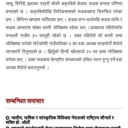
जम्बु, शिरिशे, इलाका प्रहरी चौकी बाह्रबिसे छेउका सडक बगरमा परिणत
बनाएको छ । बाह्रबिसेदेखि लिपिङसम्मको सडकखण्ड चिराचिरा परेका
छन् । बिभिन्न खण्डमा भासिएका छन् । सडक बग्न थालेपछि सडक माथि र
सडक आसपास रहेका बस्ती जोखिममा रहेका छन् ।डाक्लाङ पहिरोमाथि
पनथली गाउँमा ३५ घरधुरी रहेको छ । उक्त पहिरोले सो बस्ती उच्च
जोखिममा पारेको भोटेकोशी गाउँपालिका ४ का वडा अध्यक्ष साङदोर्जे शेर्पाले
जानकारी दिनुभएको छ । झिर्पुको हिन्दी खोल्साले २५ घर उच्च जोखिममा
पारेका छन् । उक्त सडकमा केन्द्रीय सरकारको उचित ध्यान पुग्नु पर्ने वडा
अध्यक्ष शेर्पाले बताउनुभयो ।
सम्बन्धित समाचार
जातीय, भाषिक र सांस्कृतिक विविधता नेपालको राष्ट्रिय सौन्दर्य र
शक्ति हो- ओली