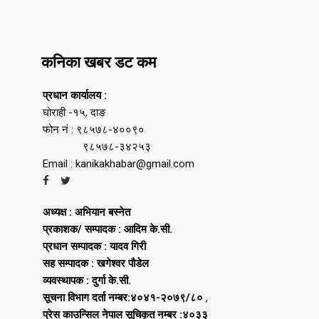
कनिका खबर डट कम
प्रधान कार्यालय :
घोराही -१५, दाङ
फोन नं : ९८५७८-४००९०
९८५७८-३४२५३
Email : kanikakhabar@gmail.com
अध्यक्ष : अभियान बस्नेत
प्रकाशक/ सम्पादक : आदिम के.सी.
प्रधान सम्पादक : यादव गिरी
सह सम्पादक : खगेश्वर पौडेल
व्यवस्थापक : दुर्गा के.सी.
सूचना विभाग दर्ता नम्बर:४०४१-२०७९/८०
,
प्रेस काउन्सिल नेपाल सूचिकृत नम्बर :४०३३