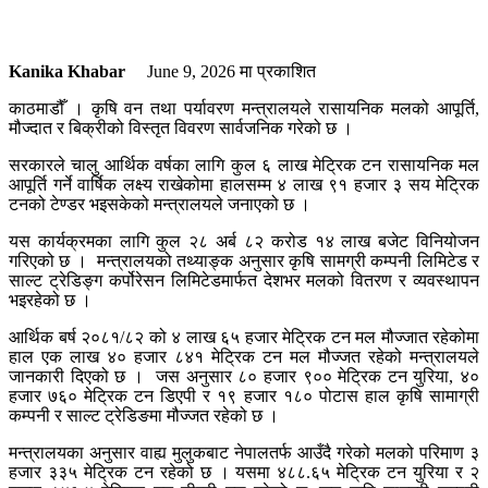
Kanika Khabar
June 9, 2026
मा प्रकाशित
काठमाडौँ । कृषि वन तथा पर्यावरण मन्त्रालयले रासायनिक मलको आपूर्ति,
मौज्दात र बिक्रीको विस्तृत विवरण सार्वजनिक गरेको छ ।
सरकारले चालु आर्थिक वर्षका लागि कुल ६ लाख मेट्रिक टन रासायनिक मल
आपूर्ति गर्ने वार्षिक लक्ष्य राखेकोमा हालसम्म ४ लाख ९१ हजार ३ सय मेट्रिक
टनको टेण्डर भइसकेको मन्त्रालयले जनाएको छ ।
यस कार्यक्रमका लागि कुल २८ अर्ब ८२ करोड १४ लाख बजेट विनियोजन
गरिएको छ । मन्त्रालयको तथ्याङ्क अनुसार कृषि सामग्री कम्पनी लिमिटेड र
साल्ट ट्रेडिङ्ग कर्पोरेसन लिमिटेडमार्फत देशभर मलको वितरण र व्यवस्थापन
भइरहेको छ ।
आर्थिक बर्ष २०८१/८२ को ४ लाख ६५ हजार मेट्रिक टन मल मौज्जात रहेकोमा
हाल एक लाख ४० हजार ८४१ मेट्रिक टन मल मौज्जत रहेको मन्त्रालयले
जानकारी दिएको छ । जस अनुसार ८० हजार ९०० मेट्रिक टन युरिया, ४०
हजार ७६० मेट्रिक टन डिएपी र १९ हजार १८० पोटास हाल कृषि सामाग्री
कम्पनी र साल्ट ट्रेडिङमा मौज्जत रहेको छ ।
मन्त्रालयका अनुसार वाह्य मुलुकबाट नेपालतर्फ आउँदै गरेको मलको परिमाण ३
हजार ३३५ मेट्रिक टन रहेको छ । यसमा ४८८.६५ मेट्रिक टन युरिया र २