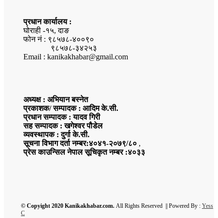
प्रधान कार्यालय :
घोराही -१५, दाङ
फोन नं : ९८५७८-४००९०
९८५७८-३४२५३
Email : kanikakhabar@gmail.com
अध्यक्ष : अभियान बस्नेत
प्रकाशक/ सम्पादक : आदिम के.सी.
प्रधान सम्पादक : यादव गिरी
सह सम्पादक : खगेश्वर पौडेल
व्यवस्थापक : दुर्गा के.सी.
सूचना विभाग दर्ता नम्बर:४०४१-२०७९/८०
,
प्रेस काउन्सिल नेपाल सूचिकृत नम्बर :४०३३
© Copyight 2020 Kanikakhabar.com.
All Rights Reserved || Powered By :
Yess
C