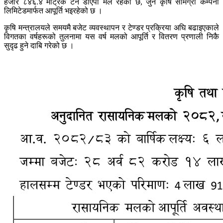
हजार ८४६.४ मेट्रिक टन डीएपी मल रहेको छ, जुन कृषि सामग्री कम्पनी
लिमिटेडमार्फत आपूर्ति भइरहेको छ ।
कृषि मन्त्रालयले समयमै बजेट व्यवस्थापन र टेण्डर प्रक्रिया अघि बढाइएकाले
विगतका वर्षहरूको तुलनामा यस वर्ष मलको आपूर्ति र वितरण प्रणाली निकै
सुदृढ हुने दाबि गरेको छ ।