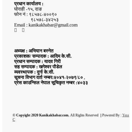
प्रधान कार्यालय :
घोराही -१५, दाङ
फोन नं : ९८५७८-४००९०
९८५७८-३४२५३
Email : kanikakhabar@gmail.com
अध्यक्ष : अभियान बस्नेत
प्रकाशक/ सम्पादक : आदिम के.सी.
प्रधान सम्पादक : यादव गिरी
सह सम्पादक : खगेश्वर पौडेल
व्यवस्थापक : दुर्गा के.सी.
सूचना विभाग दर्ता नम्बर:४०४१-२०७९/८०
,
प्रेस काउन्सिल नेपाल सूचिकृत नम्बर :४०३३
© Copyight 2020 Kanikakhabar.com.
All Rights Reserved || Powered By :
Yess
C