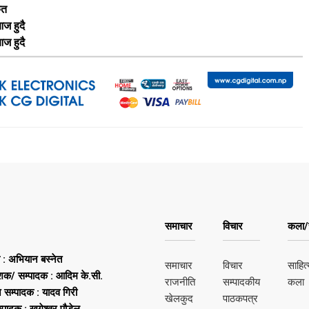
ृत
ज हुदै
ज हुदै
समाचार
विचार
कला/स
ष : अभियान बस्नेत
समाचार
विचार
साहित्
शक/ सम्पादक : आदिम के.सी.
राजनीति
सम्पादकीय
कला
न सम्पादक : यादव गिरी
खेलकुद
पाठकपत्र