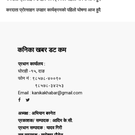
करदाता प्रोत्साहन उपहार कार्यक्रमको पहिलो घोषणा आज हुदै
कनिका खबर डट कम
प्रधान कार्यालय :
घोराही -१५, दाङ
फोन नं : ९८५७८-४००९०
९८५७८-३४२५३
Email : kanikakhabar@gmail.com
अध्यक्ष : अभियान बस्नेत
प्रकाशक/ सम्पादक : आदिम के.सी.
प्रधान सम्पादक : यादव गिरी
सह सम्पादक : खगेश्वर पौडेल