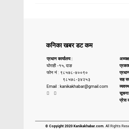
कनिका खबर डट कम
प्रधान कार्यालय :
अध्यक्
घोराही -१५, दाङ
प्रका
फोन नं : ९८५७८-४००९०
प्रधा
९८५७८-३४२५३
सह सम
Email : kanikakhabar@gmail.com
व्यवस्
सूचना
प्रेस
© Copyight 2020 Kanikakhabar.com.
All Rights Res