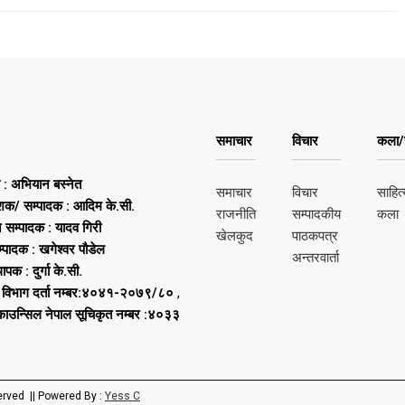
समाचार
विचार
कला/स
ष : अभियान बस्नेत
समाचार
विचार
साहित्
शक/ सम्पादक : आदिम के.सी.
राजनीति
सम्पादकीय
कला
न सम्पादक : यादव गिरी
खेलकुद
पाठकपत्र
्पादक : खगेश्वर पौडेल
अन्तरवार्ता
थापक : दुर्गा के.सी.
 विभाग दर्ता नम्बर:४०४१-२०७९/८०
,
 काउन्सिल नेपाल सूचिकृत नम्बर :४०३३
erved || Powered By :
Yess C