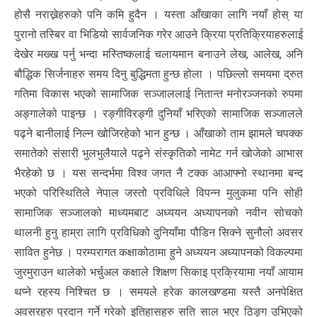
होसै नराख्नेहरुको पनि कमि हुदैन । यस्ता आँखाका लागि नयाँ होस् या
पुरानो तस्बिर वा भिडियो सार्वजनिक गरेर आउने क्रिया प्रतिक्रियाहरुलाई
देखेर मख्ख पर्नु भन्दा मस्तिष्कलाई चलायमान बनाउने लेख, आलेख, अनि
बौद्धिक सिर्जनाहरु समय दिनु बुद्धिमता हुन्छ होला । पछिल्लो समयमा द्रुत
गतिमा विकास भएको सामाजिक सञ्जाललाई नितान्त मनोरञ्जनको रुपमा
अङ्गालेको पाइन्छ । रङ्गीविरङ्गी दुनियाँ भरिएको सामाजिक सञ्जालले
पढ्ने बानीलाई निल्न खोजिरहेको भान हुन्छ । आँखाको ताम झामले चपक्क
समातेको संसारी भुलभुलैयाले पढ्ने संस्कृतिको नामेट गर्न खोजेको आभास
भैरहेको छ । यस सन्दर्भमा विश्व जगत नै टक्क आआफ्नो स्थानमा बन्द
भएको परिस्थितिले नेपाल जस्तो प्रविधिले विपन्न मुलुकमा पनि सोही
सामाजिक सञ्जालको माध्यमबाट अध्ययन अध्यापनको नवीन सोचको
थालनी हुनु हाम्रा लागि प्रविधिको दुनियाँमा पौडिन सिक्ने सुनौलो अवसर
सावित हुनेछ । परम्परागत कक्षाकोठामा हुने अध्ययन अध्यापनको विकल्पमा
जुरमुराउन थालेको भर्चुअल कक्षाले शिक्षण सिकाइ प्रक्रियामा नयाँ आयाम
थप्ने रहस्य निश्चित छ । समयले हरेक कालखण्डमा यस्तै अनपेक्षित
अवसरहरु प्रदान गर्ने गरेको इतिहासहरु सति साल भएर ठिङ्ग उभिएको