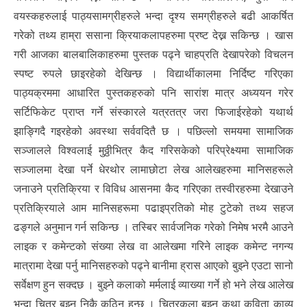
वयस्कहरुलाई पाठ्यसामग्रीहरुले भन्दा दृश्य समग्रीहरुले बढी आकर्षित
गरेको तथ्य हाम्रा ससाना क्रियाकलापहरुमा प्रष्ट देख्न सकिन्छ । खास
गरी आजका बालबालिकाहरुमा पुस्तक पढ्ने चाहप्रति देखापरेको विचलन
स्पष्ट रुपले छाइरहेको देखिन्छ । विद्यार्थीकालमा निर्दिष्ट गरिएका
पाठ्यक्रममा आधारित पुस्तकहरुको पनि सारांश मात्र अध्ययन गरेर
सर्टिफिकेट प्राप्त गर्ने संस्कारले यत्रतत्र जरा फिजाईरहेको यथार्थ
झाङ्गिदै गइरहेको अवस्था सर्ववदितै छ । पछिल्लो समयमा सामाजिक
सञ्जालले विश्वलाई मुठ्ठीभित्र कैद गरिसकेको परिप्रेक्ष्यमा सामाजिक
सञ्जालमा देखा पर्ने धेरथोर लामाछोटा लेख आलेखहरुमा मानिसहरूले
जनाउने प्रतिक्रिया र विविध आसनमा कैद गरिएका तस्वीरहरुमा देखाउने
प्रतिक्रियाले आम मानिसहरूमा पढाइप्रतिको मोह टुटेको तथ्य सहज
ढङ्गले अनुमान गर्न सकिन्छ । तस्बिर सार्वजनिक गरेको निमेष भरमै आउने
लाइक र कमेन्टको संख्या लेख वा आलेखमा गरिने लाइक कमेन्ट नगन्य
मात्रामा देखा पर्नु मानिसहरुको पढ्ने बानीमा ह्रास आएको बुझ्ने एउटा सानो
सर्वेक्षण हुन सक्दछ । बुझ्ने कलाको मर्मलाई व्याख्या गर्ने हो भने लेख आलेख
भन्दा चित्र बुझ्न निकै कठिन हुन्छ । चित्रकला बुझ्नु कथा कविता काव्य