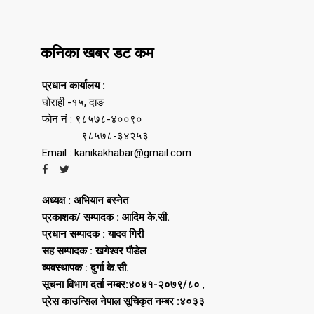
कनिका खबर डट कम
प्रधान कार्यालय :
घोराही -१५, दाङ
फोन नं : ९८५७८-४००९०
९८५७८-३४२५३
Email : kanikakhabar@gmail.com
अध्यक्ष : अभियान बस्नेत
प्रकाशक/ सम्पादक : आदिम के.सी.
प्रधान सम्पादक : यादव गिरी
सह सम्पादक : खगेश्वर पौडेल
व्यवस्थापक : दुर्गा के.सी.
सूचना विभाग दर्ता नम्बर:४०४१-२०७९/८०
,
प्रेस काउन्सिल नेपाल सूचिकृत नम्बर :४०३३