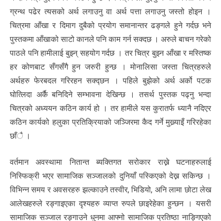
ग्रन्थ पढेर त्यसको अर्थ लगाउनु वा अर्थ पत्ता लगाउनु जस्तो होइन ।
चित्रमा आँखा र दिमाग दुबैको प्रयोग समानान्तर ढङ्गले हुने गर्दछ भने
पुस्तकमा आँखाको साटो कानले पनि काम गर्न सक्दछ । अरुले बाचन गरेको
पाठले पनि हामीलाई बुझ्न् सहयोग गर्दछ । तर चित्र बुझ्न आँखा र मस्तिष्क
हर कोणबाट सँगसँगै हुन जरुरी हुन्छ । मोनालिसा जस्ता चित्रहरुले
अर्थहरु फेरबदल गरिरहन सक्द्छन । पहिले बुझेको अर्थ अर्को पटक
घोत्लिदा अर्कै बनिदिने सम्भावना देखिन्छ । तसर्थ पुस्तक पढ्नु भन्दा
चित्रको अध्ययन कठिन कार्य हो । तर हामीले यस कुरातर्फ ध्यानै नदिएर
कठिन कार्यको हलुका प्रतिक्रियाको जञ्जिरमा कैद गर्ने मुख्र्याइँ गरिरहेका
छाँै ।
वर्तमान अवस्थामा नितान्त ब्यक्तिगत सरोकार राख्ने घटनाहरुलाई
निस्फिक्री भएर सामाजिक सञ्जालको दुनियाँ पस्किएको देख्न सकिन्छ ।
विभिन्न समय र अवसरहरु झल्काउने तस्वीर, भिडियो, अनि लामा छोटा लेख
आलेखहरुले रङ्गाइएका दृश्यहरु व्याप्त रुपले छाइरेहेका हुन्छन । यसरी
सामाजिक सञ्जाल रङ्गाउने धुनमा आफ्नो सामाजिक प्रतिष्ठा नाङ्गिएको