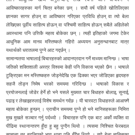
आविष्कारहरुका मार्ग चित्र बनेका छन् । सयौ वर्ष पहिले खोतिलिएका
ज्ञानका सागर होउन् वा आविष्कार गरिएका प्रविधि होउन् वा त्यो बेला
लेखिएका पूर्वीय साहित्य होऊन् वा पश्चिमी साहित्य होऊन् सबैले अहिलेको
अवस्थामा पनि उत्तिकै महत्व बोकेका छन् । त्यही इतिहाको जगमा टेकेर
आधुनिक आम मानव मस्तिष्कले गहिरो अध्ययन अनुसन्धानबाट मात्र
यथार्थको धरातलमा पुग्ने आट गर्द्छन् ।
सामान्यतया भाषालाई बिचारहरुको आदानप्रदान गर्ने माध्यम मानिन्छ । भाषा
जतिको शक्तिशाली अस्त्र विश्वमा केही पनि विकास भएको छैन । भाषाले
टुक्रिएका मन मस्तिष्कहरु जोड्नेदेखि एक ढिक्का भएर जोडिएका हृदयहरु
सहजै तोड्न निमेष भरको समयमा गरिदिन्छ । भाषाको विकास र
प्रयोजनलाई जोडेर हेर्ने हो भने यसले मुख्यत चार बिधाहरु बोलाइ, सुनाई,
पढाइ र लेखाइहरुलाई विशेष समर्थन गर्दछ । यी चारवटा विधाहरुले आआफ्नै
महत्व बोकेका हुन्छन् । प्राचीन समयमा पुग्ने हो भने मानिसहरूका निमित्त
मुख मुखले सञ्चार गर्नु पर्दथ्यो । बिचारहरु पनि एक बाट अर्को व्यक्ति वा
पींढिमा स्थानान्तरण हुँदा हु बहु पुग्दैन थियो । त्यसमा निश्चित फेरबदल
सामान्य तर बदलिएको भाग थाहा पनि हुँदैन थियो । त्यो बेला मानिसका