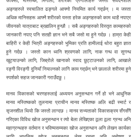
फोक्सो, मस्तिष्क, मिर्गौला, शरीरका प्रणालीहरु जस्ता संवेदनशील
अङ्गहरुले स्वचालित ढङ्गले आफ्नो नियमित कार्य गर्द्छन् । म जस्ता
अधिक मानिसहरू आफ्नै शरीरको यस्ता हरेक अङ्गहरुको काम थाहै नपाएर
जीवनको यात्राबाट ब्रह्मलिन हुन्छौ । सबै अङ्गहरुको विस्तृत कामहरुको
जानकारी नपाए पनि सतही ज्ञान भने सबै जसो मा हुने गर्दछ । हाम्रा केही
बाहिरी र केही भित्री अङ्गहरुको भुमिका प्रति हामीलाई थोरा बहुत ज्ञात
हुने गर्दछ । जस्तो कान ध्वनि श्रवणको लागि, नाक गन्ध वा सुगन्ध
खुट्याउन्को लागि, जिब्रोले खानाको स्वाद छुट्टाउनको लागि, आखाले
रङ्गी विरङ्गी दुनियाँ नियाल्नको लागि काम गर्द्छन् भने छालाले शरीरमा हुने
स्पर्शको सहज जानकारी गराउँदछु ।
मानव विकासको चरणहरुलाई अध्ययन अनुसन्धान गर्ने हो भने आधुनिक
मानव मस्तिष्कको तुलनामा प्राचीन मानव मस्तिष्क अलि बढी स्मार्ट र
सृजनशील थियो कि जस्तो लाग्दछ । मानव सभ्यताको विकासक्रम सँगसँगै
गरिएका विविध खोज अनुसन्धान र त्यो बेला लेखिएका ठूला ठूला ग्रन्थ अनि
महाग्रन्थहरु वर्तमान र भविष्यसम्मका खोज अनुसन्धान अनि लेखन कार्यका
लागि आधुनिक खोज अनुसन्धान, लेख रचना अनि अन्वेषण र