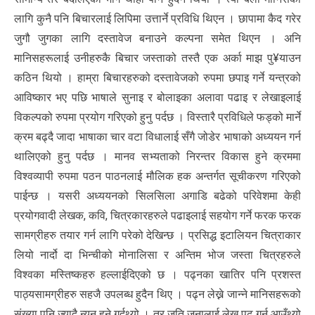
लागि कुनै पनि बिचारलाई लिपिमा उत्तार्ने प्रविधि थिएन । छापामा कैद गरेर
जुगौ जुगका लागि दस्तावेज बनाउने कल्पना समेत थिएन । अनि
मानिसहरूलाई उनीहरुकै बिचार जस्ताको तस्तै एक अर्का माझ पु¥याउन
कठिन थियो । हाम्रा बिचारहरुको दस्तावेजको रुपमा छपाइ गर्ने यन्त्रको
आविष्कार भए पछि भाषाले सुनाइ र बोलाइका अलावा पढाइ र लेखाइलाई
विकल्पको रुपमा प्रयोग गरिएको हुनु पर्दछ । विस्तारै प्रविधिले फड्को मार्ने
क्रम बढ्दै जादा भाषाका चार वटा विधालाई सँगै जोडेर भाषाको अध्ययन गर्न
थालिएको हुनु पर्दछ । मानव सभ्यताको निरन्तर विकास हुने क्रममा
विश्वव्यापी रुपमा पठन पाठनलाई मौलिक हक अन्तर्गत सूचीकरण गरिएको
पाईन्छ । यसरी अध्ययनको सिलसिला अगाडि बढेको परिवेशमा केही
प्रयोगवादी लेखक, कवि, चित्रकारहरुले पढाइलाई सहयोग गर्ने फरक फरक
सामग्रीहरु तयार गर्न लागि परेको देखिन्छ । प्रसिद्ध इटालियन चित्राकार
लियो नार्दो दा भिन्चीको मोनालिसा र अन्तिम भोज जस्ता चित्रहरुले
विश्वका मस्तिष्कहरु हल्लाईदिएको छ । पढ्नका खातिर पनि प्रशस्त
पाठ्यसामग्रीहरु सहजै उपलब्ध हुदैन थिए । पढ्न लेख्ने जान्ने मानिसहरूको
संख्या पनि ज्यादै न्यून हुने गर्दथ्यो । तर जति जनालाई लेख पढ गर्न आउँथ्यो