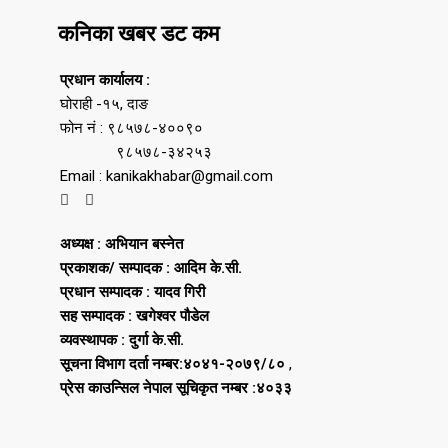
कनिका खबर डट कम
प्रधान कार्यालय :
घोराही -१५, दाङ
फोन नं : ९८५७८-४००९०
९८५७८-३४२५३
Email : kanikakhabar@gmail.com
अध्यक्ष : अभियान बस्नेत
प्रकाशक/ सम्पादक : आदिम के.सी.
प्रधान सम्पादक : यादव गिरी
सह सम्पादक : खगेश्वर पौडेल
व्यवस्थापक : दुर्गा के.सी.
सूचना विभाग दर्ता नम्बर:४०४१-२०७९/८०
,
प्रेस काउन्सिल नेपाल सूचिकृत नम्बर :४०३३