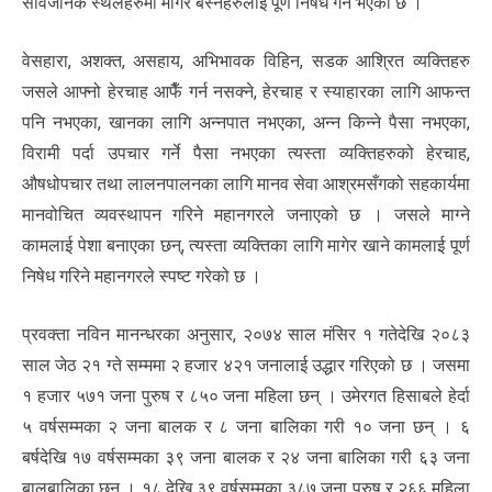
सार्वजनिक स्थलहरुमा मागेर बस्नेहरुलाई पूर्ण निषेध गर्ने भएको छ ।
वेसहारा, अशक्त, असहाय, अभिभावक विहिन, सडक आश्रित व्यक्तिहरु
जसले आफ्नो हेरचाह आफैँ गर्न नसक्ने, हेरचाह र स्याहारका लागि आफन्त
पनि नभएका, खानका लागि अन्नपात नभएका, अन्न किन्ने पैसा नभएका,
विरामी पर्दा उपचार गर्ने पैसा नभएका त्यस्ता व्यक्तिहरुको हेरचाह,
औषधोपचार तथा लालनपालनका लागि मानव सेवा आश्रमसँगको सहकार्यमा
मानवोचित व्यवस्थापन गरिने महानगरले जनाएको छ । जसले माग्ने
कामलाई पेशा बनाएका छन्, त्यस्ता व्यक्तिका लागि मागेर खाने कामलाई पूर्ण
निषेध गरिने महानगरले स्पष्ट गरेको छ ।
प्रवक्ता नविन मानन्धरका अनुसार, २०७४ साल मंसिर १ गतेदेखि २०८३
साल जेठ २१ ग्ते सम्ममा २ हजार ४२१ जनालाई उद्धार गरिएको छ । जसमा
१ हजार ५७१ जना पुरुष र ८५० जना महिला छन् । उमेरगत हिसाबले हेर्दा
५ वर्षसम्मका २ जना बालक र ८ जना बालिका गरी १० जना छन् । ६
बर्षदेखि १७ वर्षसम्मका ३९ जना बालक र २४ जना बालिका गरी ६३ जना
बालबालिका छन् । १८ देखि ३९ वर्षसम्मका ३८७ जना पुरुष र २६६ महिला