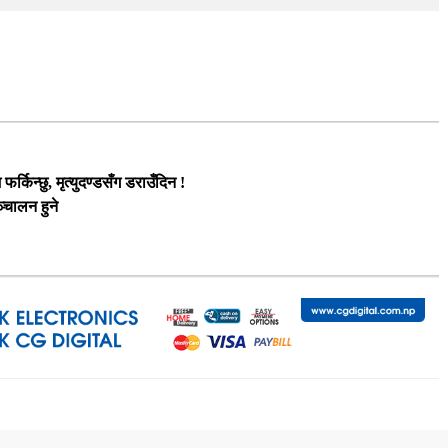
र्किन्छु, मृत्युदण्डसँग डराउँदिन !
्चालन हुने