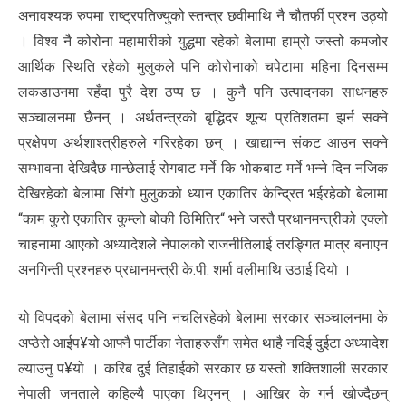
अनावश्यक रुपमा राष्ट्रपतिज्युको स्तन्त्र छवीमाथि नै चौतर्फी प्रश्न उठ्यो
। विश्व नै कोरोना महामारीको युद्धमा रहेको बेलामा हाम्रो जस्तो कमजोर
आर्थिक स्थिति रहेको मुलुकले पनि कोरोनाको चपेटामा महिना दिनसम्म
लकडाउनमा रहँदा पुरै देश ठप्प छ । कुनै पनि उत्पादनका साधनहरु
सञ्चालनमा छैनन् । अर्थतन्त्रको बृद्धिदर शून्य प्रतिशतमा झर्न सक्ने
प्रक्षेपण अर्थशाश्त्रीहरुले गरिरहेका छन् । खाद्यान्न संकट आउन सक्ने
सम्भावना देखिदैछ मान्छेलाई रोगबाट मर्ने कि भोकबाट मर्ने भन्ने दिन नजिक
देखिरहेको बेलामा सिंगो मुलुकको ध्यान एकातिर केन्द्रित भईरहेको बेलामा
“काम कुरो एकातिर कुम्लो बोकी ठिमितिर“ भने जस्तै प्रधानमन्त्रीको एक्लो
चाहनामा आएको अध्यादेशले नेपालको राजनीतिलाई तरङ्गित मात्र बनाएन
अनगिन्ती प्रश्नहरु प्रधानमन्त्री के.पी. शर्मा वलीमाथि उठाई दियो ।
यो विपदको बेलामा संसद पनि नचलिरहेको बेलामा सरकार सञ्चालनमा के
अप्ठेरो आईप¥यो आफ्नै पार्टीका नेताहरुसँग समेत थाहै नदिई दुईटा अध्यादेश
ल्याउनु प¥यो । करिब दुई तिहाईको सरकार छ यस्तो शक्तिशाली सरकार
नेपाली जनताले कहिल्यै पाएका थिएनन् । आखिर के गर्न खोज्दैछन्