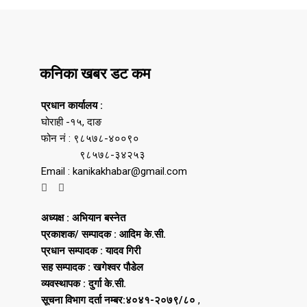
कनिका खबर डट कम
प्रधान कार्यालय :
घोराही -१५, दाङ
फोन नं : ९८५७८-४००९०
९८५७८-३४२५३
Email : kanikakhabar@gmail.com
अध्यक्ष : अभियान बस्नेत
प्रकाशक/ सम्पादक : आदिम के.सी.
प्रधान सम्पादक : यादव गिरी
सह सम्पादक : खगेश्वर पौडेल
व्यवस्थापक : दुर्गा के.सी.
सूचना विभाग दर्ता नम्बर:४०४१-२०७९/८०
,