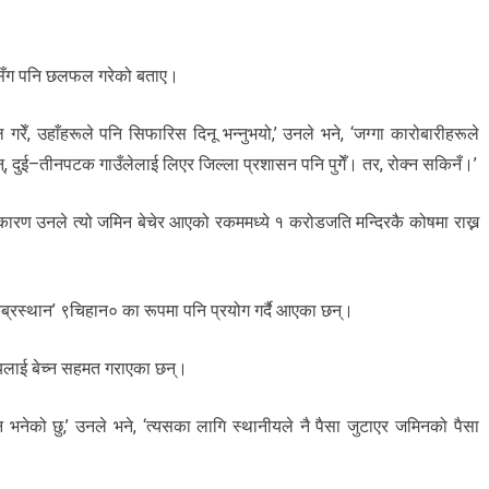
यसँग पनि छलफल गरेको बताए।
ेँ, उहाँहरूले पनि सिफारिस दिनू भन्नुभयो,’ उनले भने, ‘जग्गा कारोबारीहरूले
न्, दुई–तीनपटक गाउँलेलाई लिएर जिल्ला प्रशासन पनि पुगेँ। तर, रोक्न सकिनँ।’
ा कारण उनले त्यो जमिन बेचेर आएको रकममध्ये १ करोडजति मन्दिरकै कोषमा राख्न
 ‘कब्रस्थान’ ९चिहान० का रूपमा पनि प्रयोग गर्दै आएका छन्।
दायलाई बेच्न सहमत गराएका छन्।
्न भनेको छु,’ उनले भने, ‘त्यसका लागि स्थानीयले नै पैसा जुटाएर जमिनको पैसा