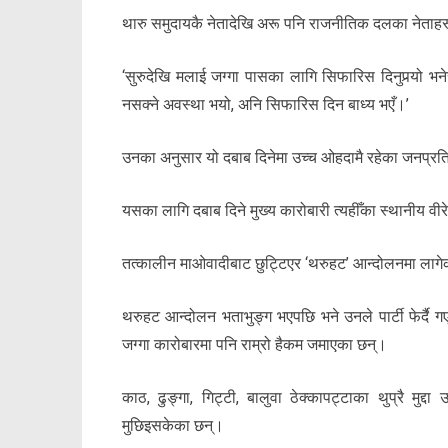
थारु समुदायकै नेतादेखि अरू पनि राजनीतिक दलका नेताहरू
‘सुरुदेखि मलाई जग्गा पासका लागि सिफारिस दिनुपर्‍यो भन
नसक्ने अवस्था भयो, अनि सिफारिस दिन बाध्य भएँ।’
उनका अनुसार यो दबाब दिनेमा उच्च ओहदामै रहेका जनप्रत
यसका लागि दबाब दिने मुख्य कारोबारी त्यहीँका स्थानीय वीरेन
तत्कालीन माओवादीबाट छुट्टिएर ‘थरुहट’ आन्दोलनमा लाग
थरुहट आन्दोलन भताभुङ्ग भएपछि भने उनले पार्टी फेर्दै
जग्गा कारोबारमा पनि राम्रो हैकम जमाएका छन्।
काठ, ढुङ्गा, गिट्टी, बालुवा ठेक्कापट्टाका थुप्रै मु
मुछिइसकेका छन्।