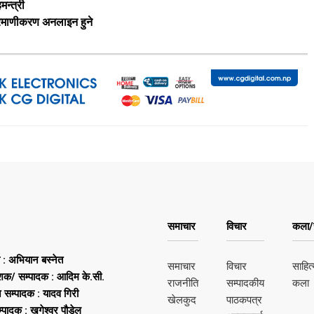
मन्त्री
्रमाणीकरण अनलाइन हुने
समाचार
विचार
कला/स
ष : अभियान बस्नेत
समाचार
विचार
साहित्
शक/ सम्पादक : आदिम के.सी.
राजनीति
सम्पादकीय
कला
न सम्पादक : यादव गिरी
खेलकुद
पाठकपत्र
्पादक : खगेश्वर पौडेल