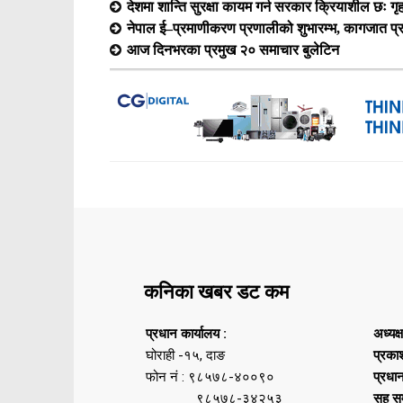
देशमा शान्ति सुरक्षा कायम गर्न सरकार क्रियाशील छः गृह
नेपाल ई–प्रमाणीकरण प्रणालीको शुभारम्भ, कागजात प
आज दिनभरका प्रमुख २० समाचार बुलेटिन
कनिका खबर डट कम
प्रधान कार्यालय :
अध्यक्
घोराही -१५, दाङ
प्रका
फोन नं : ९८५७८-४००९०
प्रधा
९८५७८-३४२५३
सह सम