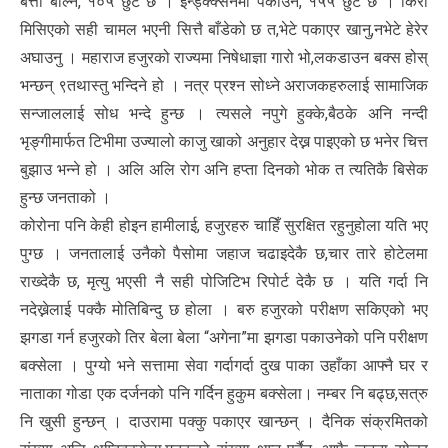
बत्ती बाल्ने, १०५ छुट छ । इन्ड्क्क्सनमा पकाउने, १५५ छुट छ । किरा
मिसिएको सही चामल भएनी सित्तै बाँडेको छ त,भेटे पकाएर खानु,नभेटे हेरेर
अघाउनु । महाराज हजुरको राज्यमा निषेधाज्ञा गारो भो,लकडाउन बक्स होस्
भन्छन् ९तथास्तु भन्दिने हो । नत्र प्रश्न सोध्ने अराजकहरुलाई सामाजिक
सन्जाललाई सोध भन्दे हुन्छ । त्यसले नपुगे हुक्के,बैठके अनि नन्दी
भृङ्गीमार्फत टिभीमा उज्यालो काजु खाको अनुहार देख्न पाइएको छ भनेर चित्त
बुझाउ भन्ने हो । अलि अलि रोग अनि हप्ता दिनको भोक त त्यतिकै बिसेक
हुन्छ जनताको ।
कोरोना पनि केही होइन हामीलाई, हजुरहरु चाहिँ सुरक्षित रहुनुहोला यति भए
पुग्छ । जनतालाई उनैको पैसोमा जहाज चढाइदेकै छ,चार तारे होटेलमा
राख्देकै छ, मृत्यु भएसी नै सही पोजिटिभ रिपोर्ट देकै छ । यति गर्दा नि
नदेख्नेलाई पक्कै मोतिबिन्दु छ होला । बरु हजुरको परीक्षण सकिएको भए
झगडा गर्न हजुरको तिर बेला बेला “अगेना”मा झगडा पकाउनेको पनि परीक्षण
बक्सेला । पुग्यो भने सत्तामा सेवा गर्दागर्दा दुख पाका उहाँका आफ्नै घर र
नाताका गोडा एक दर्जनको पनि गर्दिन हुकुम बक्सेला। नम्बर नि बढ्छ,सत्रु
नि खुसी हुन्छन् । दाउरामा पक्कु पकाएर खान्छन् । दैनिक संक्रमितको