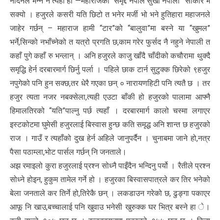
नदिनेले भन्ने नै त्यही हो —महाराजको “समृद्द नेपाल सुखी नेपाली” साकार भै
सक्यो । हजुरले कसरी यति छिटो त भनेर मर्जी भो भने हुतिहारा महाजनले
जाहेर गर्छन् – महाराज हामी “टार”को “बालुवा”मा बस्ने या “खुमल”
भर्ने,सिन्को नभाँच्नेको त यत्रो प्रगति छ,काम गरेर फुर्सद नै नहुने नेपाली त
कहाँ पुगे कहाँ रु भन्लान् । अनि हजुरले काजु खाँदै चाँदीको कचौरामा थुक्दै
समृद्धि हेर्न दरबारमार्ग छिर्नु पर्ला । पहिले छाक टार्न सुटुक्क छिरेको ९हजुर
नपुगेको पनि हुन सक्छ,तर धेरै गएका छन् ० नारायणहिटी पनि त्यतै छ । तर
हजुर त्यता नजर नबक्सेला,त्यही एउटा बाँकी हो हजुरको पालामा आफ्नै
हिमालतिरको “यति”पाल्नु पर्छ त्यहाँ । दरबारमार्ग कालो चस्मा लगाएर
इस्टकोटमा घुमेसी हजुरलाई बिस्वास हुन्छ कति समृद्ध अनि शान्त छ हजुरको
राज । गाउँ र त्यहाँको दुख हेर्न अहिले जानुपर्दैन । चुनाबमा जाने हो,नत्र
पैसा पठाम्ला,भोट पार्सल गर्छन् नि जनताले।
अझ रमाइलो कुरा हजुरलाई प्रश्न सोध्नै पाइँदैन भन्दिनु पर्यो । रैतीले प्रश्न
सोध्ने होइन, हुकुम तामेल गर्ने हो । हजुरका बिस्वासपात्रले कर तिर भनेको
बेला जनताले कर तिर्ने हो,तिरेकै छन् । लकडाउन गरेको छ, ढुङ्गा पकाएर
आफू नि खाउ,बच्चालाई पनि खुवाउ भनेसी खुरुक्क घर भित्र बस्ने हा े।