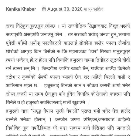
Kanika Khabar
August 30, 2020
मा प्रकाशित
सत्ता निरंकुश हुन्छ,हुन खोज्छ । यो राजनीतिक सिद्धान्तबाट निशृत भएको
सत्यप्रति असहमति जनाउनु परेन । तर सत्ताको भर्र्याङ् जनता हुन् ,सत्तामा
पुगेसी पहिले भर्र्याङ् फाल्नेहरुले बाउलाई डोकोमा हालेर फाल्न लैजाँदा
छोरोको आग्रह किन बिर्सेको रु कि महाराजका “टार” तिरका मानुसपुत्र
त्यसो भन्दैनन् हो रु होला पनि किनकि हजुरका नाममा तिनीहरु लुटको खेती
गर्न ब्यस्त छन् नि । जिन्दगीमा जागिर खाको छैन, गाउँबाट आउँदा किनेको
स्टोभ र कुच्चेको डेक्ची फाल्न भ्याको छैन, तर अहिले चिल्लो गाडी र
आलिसान महल छ । हजुरलाई तिनको सान र सौकत कसरी आयो भनेर
सोध्न जरुरी या समय छैन,हुन पनि हुँदैन किनकि कोरोनाको कहरमा पनि
यिनैले त हो हजुरको सपरिवारलाई मार्सी खुवाउने ।
हजुरको नारा “समृद्ध नेपाल सुखी नेपाली” प्राप्त भयो भनेर घेरा हालेर
बस्नेले भनेका होलान् । कम्जोर जगमा उभिएका,जनताबाट कहिल्यै
निर्वाचित हुन नपर्ने,हिम्मत गरे वडा सदस्य बन्ने हैसियत पनि जनताले