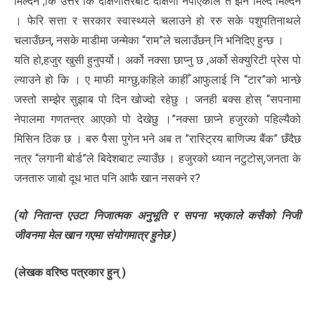
मिल्दैन ,कि उत्तर कि दक्षिणतिरबाट दक्षिणा नपाएकाले त झन मिल्दै मिल्दैन
। फेरि सत्ता र सरकार स्वास्थ्यले चलाउने हो ररु सके पशुपतिनाथले
चलाउँछन्, नसके माडीमा जन्मेका “राम”ले चलाउँछन् नि भनिदिए हुन्छ ।
यति हो,हजुर खुसी हुनुपर्यो। अर्को नक्सा छाप्नु छ ,अर्को सेक्युरिटी प्रेस पो
ल्याउने हो कि । ए माफी माग्छु,कहिले काहीँ आफुलाई नि “टार”को भान्छे
जस्तो सम्झेर सुझाब पो दिन खोज्दो रहेछु । जनही बक्स होस् “सपनामा
नेपालमा गणतन्त्र आएको पो देखेछु ।”नक्सा छाप्ने हजुरको पहिल्यैको
मिसिन ठिक छ । बरु पैसा पुगेन भने अब त ”रास्ट्रिय बाणिज्य बैंक” छँदैछ
नत्र “लगानी बोर्ड”ले बिदेशबाट ल्याउँछ । हजुरको ध्यान नटुटोस्,जनता के
जनतारु जाबो दूध भात पनि आफै खान नसक्ने र?
(यो नितान्त एउटा निजात्मक अनुभूति र सपना भएकाले कसैको निजी
जीवनमा मेल खान गएमा संयोगमात्र हुनेछ )
(लेखक वरिष्ठ पत्रकार हुन् )