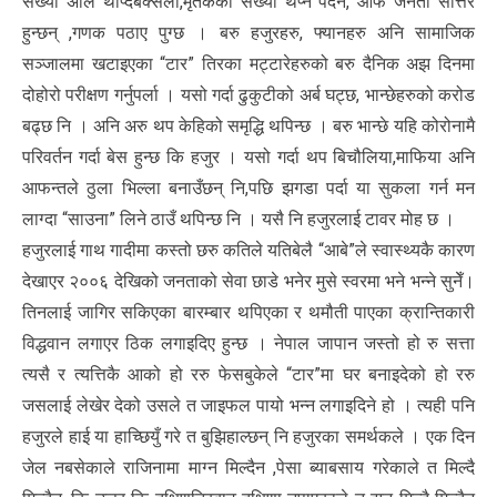
संख्या अलि थप्दिबक्सेला,मृतकको संख्या थप्न पर्दैन, आफै जनता सोत्तर
हुन्छन् ,गणक पठाए पुग्छ । बरु हजुरहरु, फ्यानहरु अनि सामाजिक
सञ्जालमा खटाइएका “टार” तिरका मट्टारेहरुको बरु दैनिक अझ दिनमा
दोहोरो परीक्षण गर्नुपर्ला । यसो गर्दा ढुकुटीको अर्ब घट्छ, भान्छेहरुको करोड
बढ्छ नि । अनि अरु थप केहिको समृद्धि थपिन्छ । बरु भान्छे यहि कोरोनामै
परिवर्तन गर्दा बेस हुन्छ कि हजुर । यसो गर्दा थप बिचौलिया,माफिया अनि
आफन्तले ठुला भिल्ला बनाउँछन् नि,पछि झगडा पर्दा या सुकला गर्न मन
लाग्दा “साउना” लिने ठाउँ थपिन्छ नि । यसै नि हजुरलाई टावर मोह छ ।
हजुरलाई गाथ गादीमा कस्तो छरु कतिले यतिबेलै “आबे”ले स्वास्थ्यकै कारण
देखाएर २००६ देखिको जनताको सेवा छाडे भनेर मुसे स्वरमा भने भन्ने सुनेँ।
तिनलाई जागिर सकिएका बारम्बार थपिएका र थमौती पाएका क्रान्तिकारी
विद्धवान लगाएर ठिक लगाइदिए हुन्छ । नेपाल जापान जस्तो हो रु सत्ता
त्यसै र त्यत्तिकै आको हो ररु फेसबुकेले “टार”मा घर बनाइदेको हो ररु
जसलाई लेखेर देको उसले त जाइफल पायो भन्न लगाइदिने हो । त्यही पनि
हजुरले हाई या हाच्छियुँ गरे त बुझिहाल्छन् नि हजुरका समर्थकले । एक दिन
जेल नबसेकाले राजिनामा माग्न मिल्दैन ,पेसा ब्याबसाय गरेकाले त मिल्दै